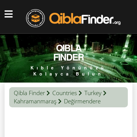
QIBLA
FINDER
Kıble Yönünüzü
Kolayca Bulun
Qibla Finder
Countries
Turkey
Kahramanmaraş
Değirmendere