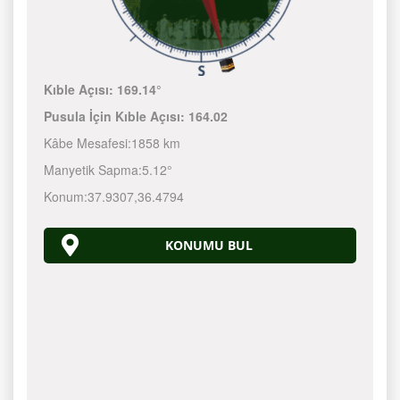
Kıble Açısı:
169.14°
Pusula İçin Kıble Açısı:
164.02
Kâbe Mesafesi:
1858 km
Manyetik Sapma:
5.12°
Konum:
37.9307
,
36.4794
KONUMU BUL