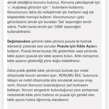
almak istediğiniz konumu bulunuz. Konuma yakınlaşmak için
'+', kuşbakışı görünüm için '-' butonlarını kullanınız.
Konumunuzu daha da netleştirmek için haritanın sağ üst
köşesindeki menüyü kullanın. Konumunuzun uydu
görüntüsünü almak için buradan 'Sat' seçeneğini tercih
ediniz. Farklı harita tercihi için 'OSM' seçeneğini
kullanabilirsiniz.
Değirmendere
şehrinin kıble yönünü pusula ile bulmak
isterseniz yukarıda size sunulan
Pusula için Kıble Açısı
nı
kullanın. Pusula ibresi kuzeyi (N) gösterirken saat yönünde
kıble açısını (pusula için kıble açısını) bulun. Artık namazınızı
kıble açısının gösterdiği yöne doğru kılabilirsiniz.
Daha pratik şekilde kıble yönünüzü bulmak için mobil
cihazınızda konum servisini açın. 'KONUMU BUL' butonuna
tıklayın ve mobil cihazınızda size sorulacak soruya onay
verin. Konum ikonunun bulunduğunuz yeri bulmasını
bekleyin. Konum simgesinin bulunduğunuz yere yerleşmesi
neticesinde kıble yönü hattınızı ve pusula için gerekli olan
kıble açınızı hızlıca öğrenmiş olacaksınız.