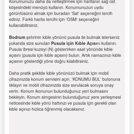
Konumunuzu daha da netleştirmek için haritanın sağ üst
köşesindeki menüyü kullanın. Konumunuzun uydu
görüntüsünü almak için buradan 'Sat' seçeneğini tercih
ediniz. Farklı harita tercihi için 'OSM' seçeneğini
kullanabilirsiniz.
Bodrum
şehrinin kıble yönünü pusula ile bulmak isterseniz
yukarıda size sunulan
Pusula için Kıble Açısı
nı kullanın.
Pusula ibresi kuzeyi (N) gösterirken saat yönünde kıble
açısını (pusula için kıble açısını) bulun. Artık namazınızı kıble
açısının gösterdiği yöne doğru kılabilirsiniz.
Daha pratik şekilde kıble yönünüzü bulmak için mobil
cihazınızda konum servisini açın. 'KONUMU BUL' butonuna
tıklayın ve mobil cihazınızda size sorulacak soruya onay
verin. Konum ikonunun bulunduğunuz yeri bulmasını
bekleyin. Konum simgesinin bulunduğunuz yere yerleşmesi
neticesinde kıble yönü hattınızı ve pusula için gerekli olan
kıble açınızı hızlıca öğrenmiş olacaksınız.