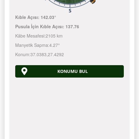
Kıble Açısı:
142.03°
Pusula İçin Kıble Açısı:
137.76
Kâbe Mesafesi:
2105 km
Manyetik Sapma:
4.27°
Konum:
37.0383
,
27.4292
KONUMU BUL