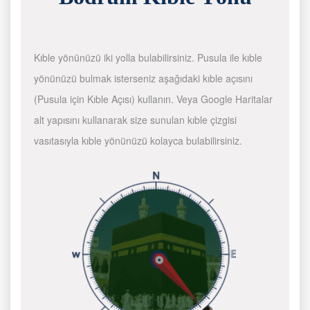
Kıble yönünüzü iki yolla bulabilirsiniz. Pusula ile kıble
yönünüzü bulmak isterseniz aşağıdaki kıble açısını
(Pusula için Kıble Açısı) kullanın. Veya Google Haritalar
alt yapısını kullanarak size sunulan kıble çizgisi
vasıtasıyla kıble yönünüzü kolayca bulabilirsiniz.