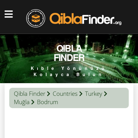
QIBLA
FINDER
Kıble Yönünüzü
Kolayca Bulun
Qibla Finder
Countries
Turkey
Muğla
Bodrum