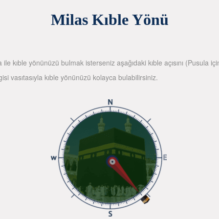
Milas Kıble Yönü
la ile kıble yönünüzü bulmak isterseniz aşağıdaki kıble açısını (Pusula içi
gisi vasıtasıyla kıble yönünüzü kolayca bulabilirsiniz.