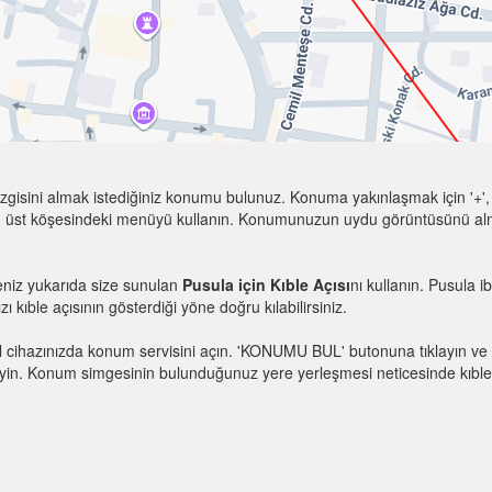
zgisini almak istediğiniz konumu bulunuz. Konuma yakınlaşmak için '+', k
 üst köşesindeki menüyü kullanın. Konumunuzun uydu görüntüsünü almak 
eniz yukarıda size sunulan
Pusula için Kıble Açısı
nı kullanın. Pusula 
zı kıble açısının gösterdiği yöne doğru kılabilirsiniz.
l cihazınızda konum servisini açın. 'KONUMU BUL' butonuna tıklayın ve 
. Konum simgesinin bulunduğunuz yere yerleşmesi neticesinde kıble yönü