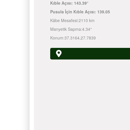
Kıble Açısı:
143.39°
Pusula İçin Kıble Açısı:
139.05
Kâbe Mesafesi:
2110 km
Manyetik Sapma:
4.34°
Konum:
37.3164
,
27.7839