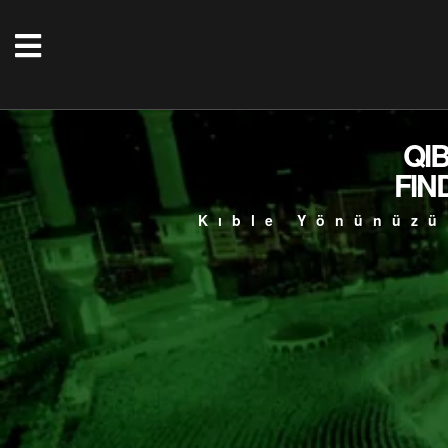
QI
FIN
Kıble Yönünüzü