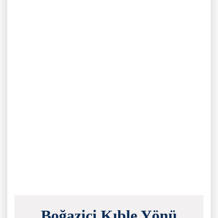
Boğaziçi Kıble Yönü