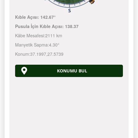
Kıble Açısı:
142.67°
Pusula İçin Kıble Açısı:
138.37
Kâbe Mesafesi:
2111 km
Manyetik Sapma:
4.30°
Konum:
37.1997
,
27.5739
KONUMU BUL