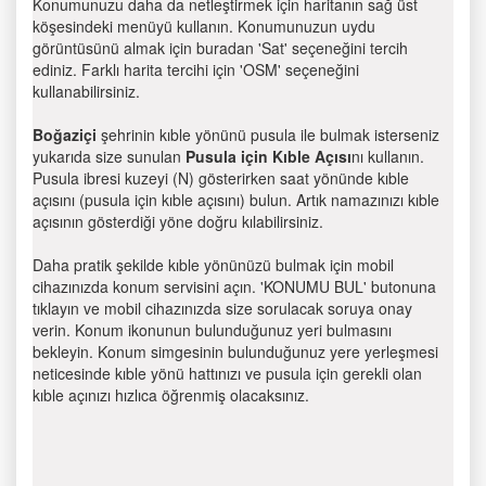
Konumunuzu daha da netleştirmek için haritanın sağ üst
köşesindeki menüyü kullanın. Konumunuzun uydu
görüntüsünü almak için buradan 'Sat' seçeneğini tercih
ediniz. Farklı harita tercihi için 'OSM' seçeneğini
kullanabilirsiniz.
Boğaziçi
şehrinin kıble yönünü pusula ile bulmak isterseniz
yukarıda size sunulan
Pusula için Kıble Açısı
nı kullanın.
Pusula ibresi kuzeyi (N) gösterirken saat yönünde kıble
açısını (pusula için kıble açısını) bulun. Artık namazınızı kıble
açısının gösterdiği yöne doğru kılabilirsiniz.
Daha pratik şekilde kıble yönünüzü bulmak için mobil
cihazınızda konum servisini açın. 'KONUMU BUL' butonuna
tıklayın ve mobil cihazınızda size sorulacak soruya onay
verin. Konum ikonunun bulunduğunuz yeri bulmasını
bekleyin. Konum simgesinin bulunduğunuz yere yerleşmesi
neticesinde kıble yönü hattınızı ve pusula için gerekli olan
kıble açınızı hızlıca öğrenmiş olacaksınız.