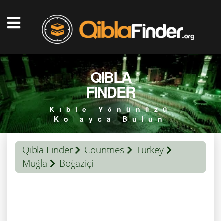
QIBLA
FINDER
Kıble Yönünüzü
Kolayca Bulun
Qibla Finder
Countries
Turkey
Muğla
Boğaziçi