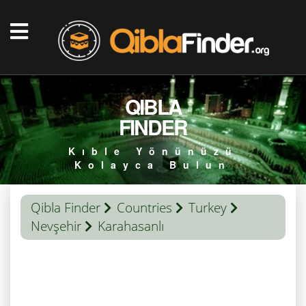
QIBLA
FINDER
Kıble Yönünüzü
Kolayca Bulun
Qibla Finder
Countries
Turkey
Nevşehir
Karahasanlı