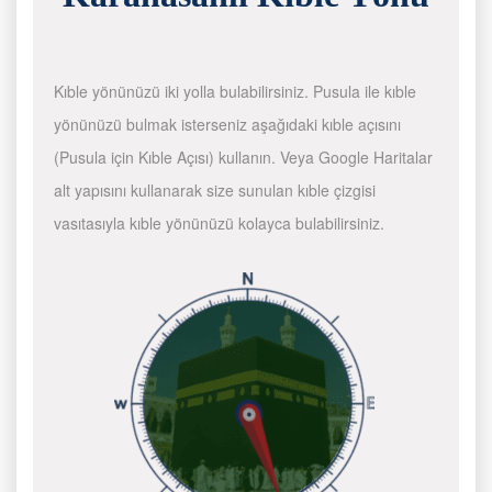
Kıble yönünüzü iki yolla bulabilirsiniz. Pusula ile kıble
yönünüzü bulmak isterseniz aşağıdaki kıble açısını
(Pusula için Kıble Açısı) kullanın. Veya Google Haritalar
alt yapısını kullanarak size sunulan kıble çizgisi
vasıtasıyla kıble yönünüzü kolayca bulabilirsiniz.