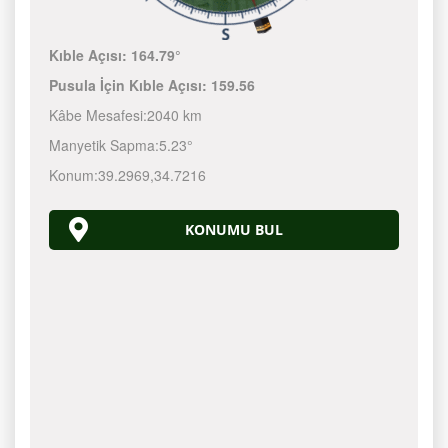
Kıble Açısı:
164.79°
Pusula İçin Kıble Açısı:
159.56
Kâbe Mesafesi:
2040 km
Manyetik Sapma:
5.23°
Konum:
39.2969
,
34.7216
KONUMU BUL