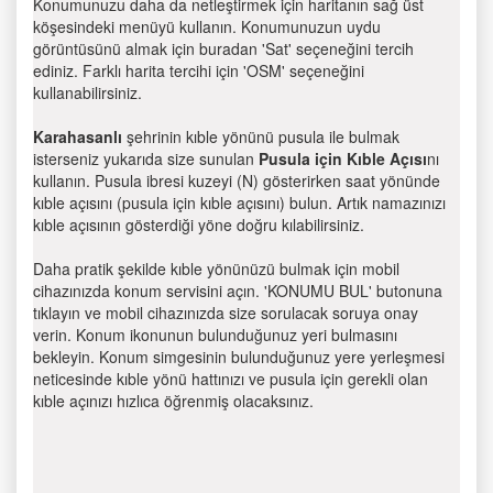
Konumunuzu daha da netleştirmek için haritanın sağ üst
köşesindeki menüyü kullanın. Konumunuzun uydu
görüntüsünü almak için buradan 'Sat' seçeneğini tercih
ediniz. Farklı harita tercihi için 'OSM' seçeneğini
kullanabilirsiniz.
Karahasanlı
şehrinin kıble yönünü pusula ile bulmak
isterseniz yukarıda size sunulan
Pusula için Kıble Açısı
nı
kullanın. Pusula ibresi kuzeyi (N) gösterirken saat yönünde
kıble açısını (pusula için kıble açısını) bulun. Artık namazınızı
kıble açısının gösterdiği yöne doğru kılabilirsiniz.
Daha pratik şekilde kıble yönünüzü bulmak için mobil
cihazınızda konum servisini açın. 'KONUMU BUL' butonuna
tıklayın ve mobil cihazınızda size sorulacak soruya onay
verin. Konum ikonunun bulunduğunuz yeri bulmasını
bekleyin. Konum simgesinin bulunduğunuz yere yerleşmesi
neticesinde kıble yönü hattınızı ve pusula için gerekli olan
kıble açınızı hızlıca öğrenmiş olacaksınız.