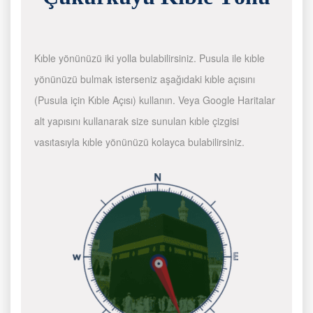
Kıble yönünüzü iki yolla bulabilirsiniz. Pusula ile kıble
yönünüzü bulmak isterseniz aşağıdaki kıble açısını
(Pusula için Kıble Açısı) kullanın. Veya Google Haritalar
alt yapısını kullanarak size sunulan kıble çizgisi
vasıtasıyla kıble yönünüzü kolayca bulabilirsiniz.