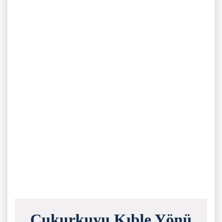
Çukurkuyu Kıble Yönü