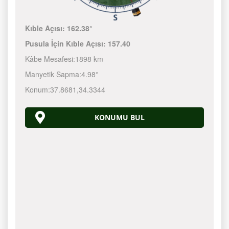
Kıble Açısı:
162.38°
Pusula İçin Kıble Açısı:
157.40
Kâbe Mesafesi:
1898 km
Manyetik Sapma:
4.98°
Konum:
37.8681
,
34.3344
KONUMU BUL