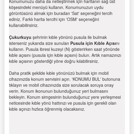
Konumunuzu daha da netleştirmek için haritanın sağ üst
köşesindeki menüyü kullanın. Konumunuzun uydu
görüntüsünü almak için buradan 'Sat' seçeneğini tercih
ediniz. Farklı harita tercihi için 'OSM' seçeneğini
kullanabilirsiniz.
Çukurkuyu
şehrinin kıble yönünü pusula ile bulmak
isterseniz yukarıda size sunulan
Pusula için Kıble Açısı
nı
kullanın. Pusula ibresi kuzeyi (N) gösterirken saat yönünde
kıble açısını (pusula için kıble açısını) bulun. Artık namazınızı
kıble açısının gösterdiği yöne doğru kılabilirsiniz.
Daha pratik şekilde kıble yönünüzü bulmak için mobil
cihazınızda konum servisini açın. 'KONUMU BUL' butonuna
tıklayın ve mobil cihazınızda size sorulacak soruya onay
verin. Konum ikonunun bulunduğunuz yeri bulmasını
bekleyin. Konum simgesinin bulunduğunuz yere yerleşmesi
neticesinde kıble yönü hattınızı ve pusula için gerekli olan
kıble açınızı hızlıca öğrenmiş olacaksınız.