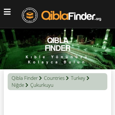
QIBLA
FINDER
Kıble Yönünüzü
Kolayca Bulun
Qibla Finder
Countries
Turkey
Niğde
Çukurkuyu