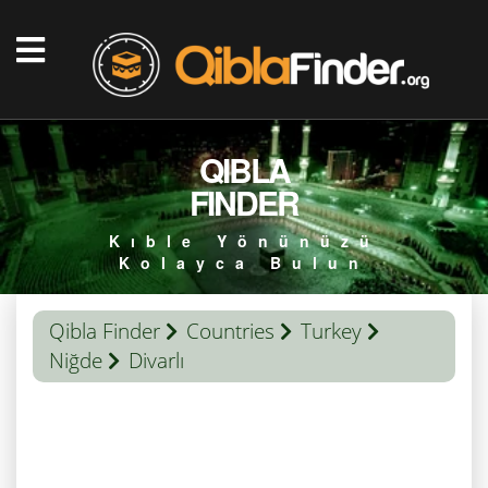
QIBLA
FINDER
Kıble Yönünüzü
Kolayca Bulun
Qibla Finder
Countries
Turkey
Niğde
Divarlı