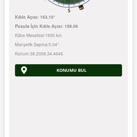
Kıble Açısı:
163.10°
Pusula İçin Kıble Açısı:
158.06
Kâbe Mesafesi:
1930 km
Manyetik Sapma:
5.04°
Konum:
38.2058
,
34.4646
KONUMU BUL