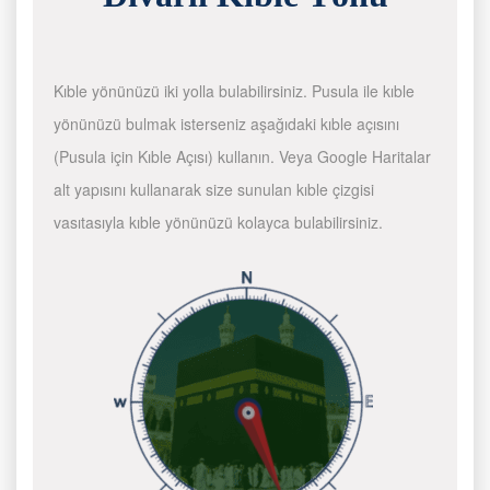
Kıble yönünüzü iki yolla bulabilirsiniz. Pusula ile kıble
yönünüzü bulmak isterseniz aşağıdaki kıble açısını
(Pusula için Kıble Açısı) kullanın. Veya Google Haritalar
alt yapısını kullanarak size sunulan kıble çizgisi
vasıtasıyla kıble yönünüzü kolayca bulabilirsiniz.