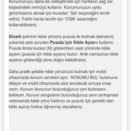
Konumunuzu daha da netleştirmek için haritanın sağ üst
köşesindeki menüyü kullanın. Konumunuzun uydu
görüntüsünü almak için buradan 'Sat' seçeneğini tercih
ediniz. Farklı harita tercihi için 'OSM' seçeneğini
kullanabilirsiniz.
Divarlı
şehrinin kıble yönünü pusula ile bulmak isterseniz
yukarıda size sunulan
Pusula için Kıble Açısı
nı kullanın.
Pusula ibresi kuzeyi (N) gösterirken saat yönünde kıble
açısını (pusula için kıble açısını) bulun. Artık namazınızı kıble
açısının gösterdiği yöne doğru kılabilirsiniz.
Daha pratik şekilde kıble yönünüzü bulmak için mobil
cihazınızda konum servisini açın. 'KONUMU BUL' butonuna
tıklayın ve mobil cihazınızda size sorulacak soruya onay
verin. Konum ikonunun bulunduğunuz yeri bulmasını
bekleyin. Konum simgesinin bulunduğunuz yere yerleşmesi
neticesinde kıble yönü hattınızı ve pusula için gerekli olan
kıble açınızı hızlıca öğrenmiş olacaksınız.