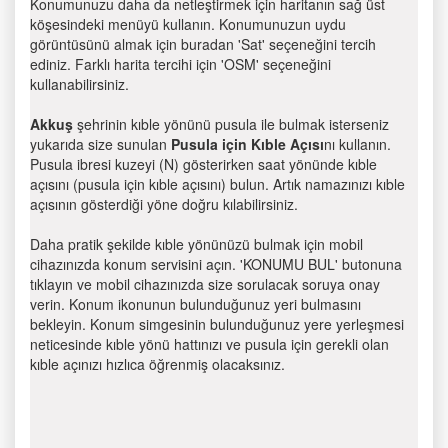
Konumunuzu daha da netleştirmek için haritanın sağ üst
köşesindeki menüyü kullanın. Konumunuzun uydu
görüntüsünü almak için buradan 'Sat' seçeneğini tercih
ediniz. Farklı harita tercihi için 'OSM' seçeneğini
kullanabilirsiniz.
Akkuş
şehrinin kıble yönünü pusula ile bulmak isterseniz
yukarıda size sunulan
Pusula için Kıble Açısı
nı kullanın.
Pusula ibresi kuzeyi (N) gösterirken saat yönünde kıble
açısını (pusula için kıble açısını) bulun. Artık namazınızı kıble
açısının gösterdiği yöne doğru kılabilirsiniz.
Daha pratik şekilde kıble yönünüzü bulmak için mobil
cihazınızda konum servisini açın. 'KONUMU BUL' butonuna
tıklayın ve mobil cihazınızda size sorulacak soruya onay
verin. Konum ikonunun bulunduğunuz yeri bulmasını
bekleyin. Konum simgesinin bulunduğunuz yere yerleşmesi
neticesinde kıble yönü hattınızı ve pusula için gerekli olan
kıble açınızı hızlıca öğrenmiş olacaksınız.