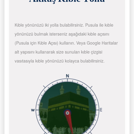
Kıble yönünüzü iki yolla bulabilirsiniz. Pusula ile kıble
yönünüzü bulmak isterseniz aşağıdaki kıble açısını
(Pusula için Kıble Açısı) kullanın. Veya Google Haritalar
alt yapısını kullanarak size sunulan kıble çizgisi
vasıtasıyla kıble yönünüzü kolayca bulabilirsiniz.