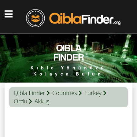
QIBLA
FINDER
Kıble Yönünüzü
Kolayca Bulun
Qibla Finder
Countries
Turkey
Ordu
Akkuş