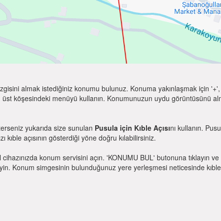
zgisini almak istediğiniz konumu bulunuz. Konuma yakınlaşmak için '+', k
 üst köşesindeki menüyü kullanın. Konumunuzun uydu görüntüsünü almak 
terseniz yukarıda size sunulan
Pusula için Kıble Açısı
nı kullanın. Pus
zı kıble açısının gösterdiği yöne doğru kılabilirsiniz.
l cihazınızda konum servisini açın. 'KONUMU BUL' butonuna tıklayın ve 
. Konum simgesinin bulunduğunuz yere yerleşmesi neticesinde kıble yönü