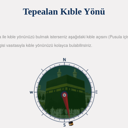
Tepealan Kıble Yönü
la ile kıble yönünüzü bulmak isterseniz aşağıdaki kıble açısını (Pusula içi
gisi vasıtasıyla kıble yönünüzü kolayca bulabilirsiniz.