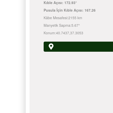
Kıble Açısı:
172.93°
Pusula İçin Kıble Açısı:
167.26
Kâbe Mesafesi:
2155 km
Manyetik Sapma:
5.67°
Konum:
40.7437
,
37.3053