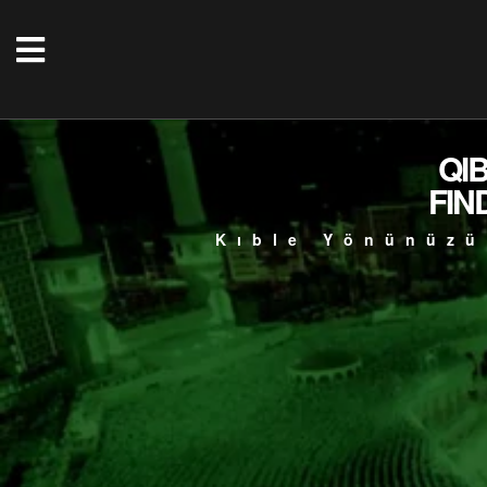
QI
FIN
Kıble Yönünüzü