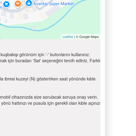
| © Google Maps
Leaflet
uşbakışı görünüm için '-' butonlarını kullanınız.
için buradan 'Sat' seçeneğini tercih ediniz. Farklı
ula ibresi kuzeyi (N) gösterirken saat yönünde kıble
mobil cihazınızda size sorulacak soruya onay verin.
 hattınızı ve pusula için gerekli olan kıble açınızı