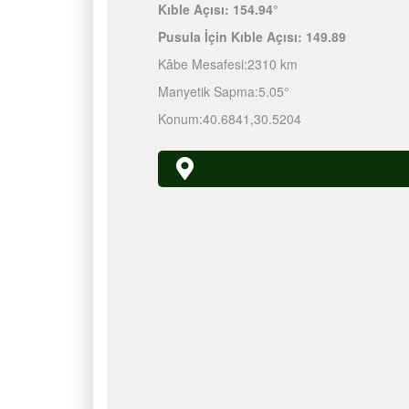
Kıble Açısı:
154.94°
Pusula İçin Kıble Açısı:
149.89
Kâbe Mesafesi:
2310 km
Manyetik Sapma:
5.05°
Konum:
40.6841
,
30.5204