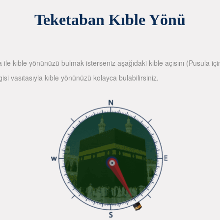
Teketaban Kıble Yönü
la ile kıble yönünüzü bulmak isterseniz aşağıdaki kıble açısını (Pusula içi
gisi vasıtasıyla kıble yönünüzü kolayca bulabilirsiniz.