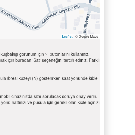
| © Google Maps
Leaflet
uşbakışı görünüm için '-' butonlarını kullanınız.
için buradan 'Sat' seçeneğini tercih ediniz. Farklı
sula ibresi kuzeyi (N) gösterirken saat yönünde kıble
mobil cihazınızda size sorulacak soruya onay verin.
 hattınızı ve pusula için gerekli olan kıble açınızı