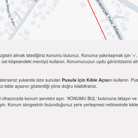
zgisini almak istediğiniz konumu bulunuz. Konuma yakınlaşmak için '+', k
 üst köşesindeki menüyü kullanın. Konumunuzun uydu görüntüsünü almak 
isterseniz yukarıda size sunulan
Pusula için Kıble Açısı
nı kullanın. Pu
zı kıble açısının gösterdiği yöne doğru kılabilirsiniz.
l cihazınızda konum servisini açın. 'KONUMU BUL' butonuna tıklayın ve 
. Konum simgesinin bulunduğunuz yere yerleşmesi neticesinde kıble yönü