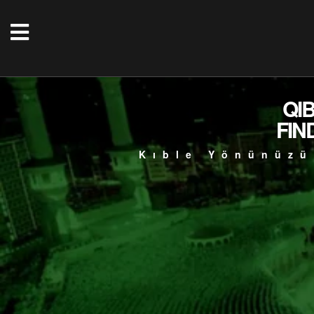
QI
FIN
Kıble Yönünüzü