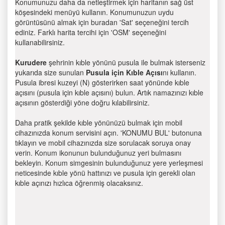
Konumunuzu daha da netleştirmek için haritanın sağ üst
köşesindeki menüyü kullanın. Konumunuzun uydu
görüntüsünü almak için buradan 'Sat' seçeneğini tercih
ediniz. Farklı harita tercihi için 'OSM' seçeneğini
kullanabilirsiniz.
Kurudere
şehrinin kıble yönünü pusula ile bulmak isterseniz
yukarıda size sunulan
Pusula için Kıble Açısı
nı kullanın.
Pusula ibresi kuzeyi (N) gösterirken saat yönünde kıble
açısını (pusula için kıble açısını) bulun. Artık namazınızı kıble
açısının gösterdiği yöne doğru kılabilirsiniz.
Daha pratik şekilde kıble yönünüzü bulmak için mobil
cihazınızda konum servisini açın. 'KONUMU BUL' butonuna
tıklayın ve mobil cihazınızda size sorulacak soruya onay
verin. Konum ikonunun bulunduğunuz yeri bulmasını
bekleyin. Konum simgesinin bulunduğunuz yere yerleşmesi
neticesinde kıble yönü hattınızı ve pusula için gerekli olan
kıble açınızı hızlıca öğrenmiş olacaksınız.