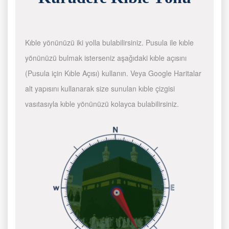
Kıble yönünüzü iki yolla bulabilirsiniz. Pusula ile kıble
yönünüzü bulmak isterseniz aşağıdaki kıble açısını
(Pusula için Kıble Açısı) kullanın. Veya Google Haritalar
alt yapısını kullanarak size sunulan kıble çizgisi
vasıtasıyla kıble yönünüzü kolayca bulabilirsiniz.