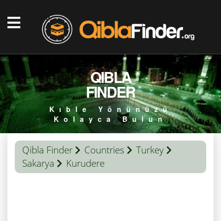
QIBLA
FINDER
Kıble Yönünüzü
Kolayca Bulun
Qibla Finder
Countries
Turkey
Sakarya
Kurudere