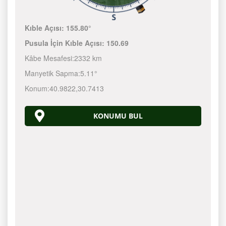
Kıble Açısı:
155.80°
Pusula İçin Kıble Açısı:
150.69
Kâbe Mesafesi:
2332 km
Manyetik Sapma:
5.11°
Konum:
40.9822
,
30.7413
KONUMU BUL