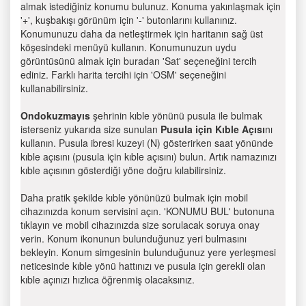
almak istediğiniz konumu bulunuz. Konuma yakınlaşmak için
'+', kuşbakışı görünüm için '-' butonlarını kullanınız.
Konumunuzu daha da netleştirmek için haritanın sağ üst
köşesindeki menüyü kullanın. Konumunuzun uydu
görüntüsünü almak için buradan 'Sat' seçeneğini tercih
ediniz. Farklı harita tercihi için 'OSM' seçeneğini
kullanabilirsiniz.
Ondokuzmayıs
şehrinin kıble yönünü pusula ile bulmak
isterseniz yukarıda size sunulan
Pusula için Kıble Açısı
nı
kullanın. Pusula ibresi kuzeyi (N) gösterirken saat yönünde
kıble açısını (pusula için kıble açısını) bulun. Artık namazınızı
kıble açısının gösterdiği yöne doğru kılabilirsiniz.
Daha pratik şekilde kıble yönünüzü bulmak için mobil
cihazınızda konum servisini açın. 'KONUMU BUL' butonuna
tıklayın ve mobil cihazınızda size sorulacak soruya onay
verin. Konum ikonunun bulunduğunuz yeri bulmasını
bekleyin. Konum simgesinin bulunduğunuz yere yerleşmesi
neticesinde kıble yönü hattınızı ve pusula için gerekli olan
kıble açınızı hızlıca öğrenmiş olacaksınız.