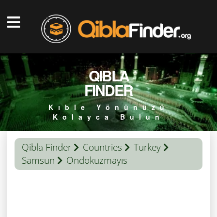
QIBLA
FINDER
Kıble Yönünüzü
Kolayca Bulun
Qibla Finder
Countries
Turkey
Samsun
Ondokuzmayıs