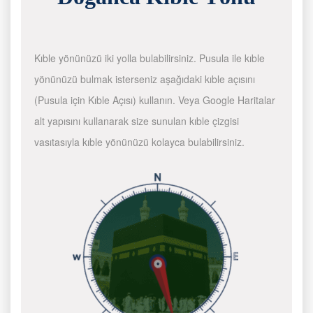
Kıble yönünüzü iki yolla bulabilirsiniz. Pusula ile kıble
yönünüzü bulmak isterseniz aşağıdaki kıble açısını
(Pusula için Kıble Açısı) kullanın. Veya Google Haritalar
alt yapısını kullanarak size sunulan kıble çizgisi
vasıtasıyla kıble yönünüzü kolayca bulabilirsiniz.