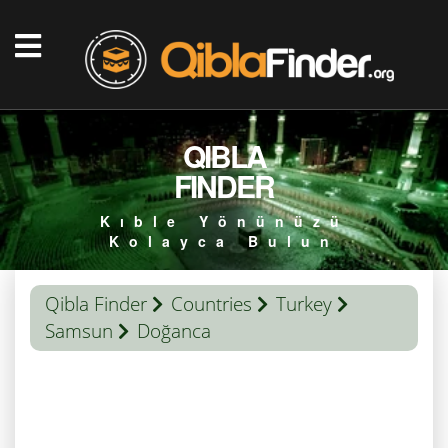
QIBLA
FINDER
Kıble Yönünüzü
Kolayca Bulun
Qibla Finder
Countries
Turkey
Samsun
Doğanca