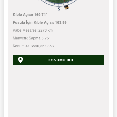
Kıble Açısı:
169.74°
Pusula İçin Kıble Açısı:
163.99
Kâbe Mesafesi:
2273 km
Manyetik Sapma:
5.75°
Konum:
41.6590
,
35.9856
KONUMU BUL