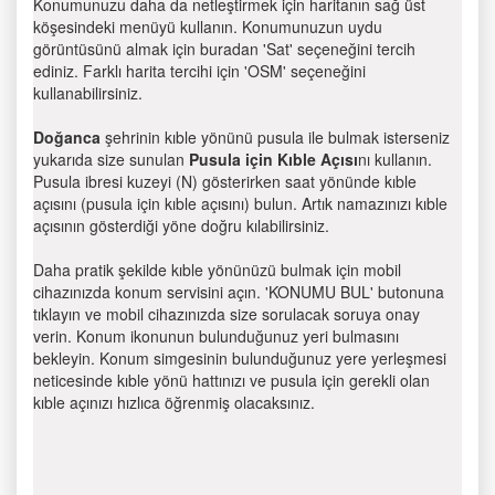
Konumunuzu daha da netleştirmek için haritanın sağ üst
köşesindeki menüyü kullanın. Konumunuzun uydu
görüntüsünü almak için buradan 'Sat' seçeneğini tercih
ediniz. Farklı harita tercihi için 'OSM' seçeneğini
kullanabilirsiniz.
Doğanca
şehrinin kıble yönünü pusula ile bulmak isterseniz
yukarıda size sunulan
Pusula için Kıble Açısı
nı kullanın.
Pusula ibresi kuzeyi (N) gösterirken saat yönünde kıble
açısını (pusula için kıble açısını) bulun. Artık namazınızı kıble
açısının gösterdiği yöne doğru kılabilirsiniz.
Daha pratik şekilde kıble yönünüzü bulmak için mobil
cihazınızda konum servisini açın. 'KONUMU BUL' butonuna
tıklayın ve mobil cihazınızda size sorulacak soruya onay
verin. Konum ikonunun bulunduğunuz yeri bulmasını
bekleyin. Konum simgesinin bulunduğunuz yere yerleşmesi
neticesinde kıble yönü hattınızı ve pusula için gerekli olan
kıble açınızı hızlıca öğrenmiş olacaksınız.