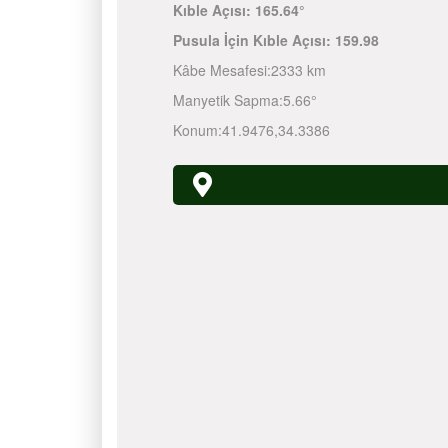
Kıble Açısı:
165.64°
Pusula İçin Kıble Açısı:
159.98
Kâbe Mesafesi:
2333 km
Manyetik Sapma:
5.66°
Konum:
41.9476
,
34.3386