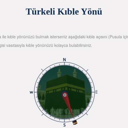
Türkeli Kıble Yönü
la ile kıble yönünüzü bulmak isterseniz aşağıdaki kıble açısını (Pusula içi
gisi vasıtasıyla kıble yönünüzü kolayca bulabilirsiniz.