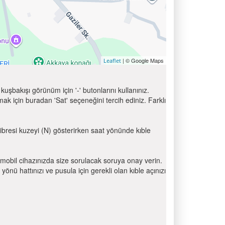
| © Google Maps
Leaflet
uşbakışı görünüm için '-' butonlarını kullanınız.
için buradan 'Sat' seçeneğini tercih ediniz. Farklı
 ibresi kuzeyi (N) gösterirken saat yönünde kıble
mobil cihazınızda size sorulacak soruya onay verin.
 hattınızı ve pusula için gerekli olan kıble açınızı