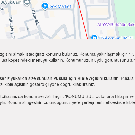
zgisini almak istediğiniz konumu bulunuz. Konuma yakınlaşmak için '+', k
 üst köşesindeki menüyü kullanın. Konumunuzun uydu görüntüsünü almak 
rseniz yukarıda size sunulan
Pusula için Kıble Açısı
nı kullanın. Pusula
zı kıble açısının gösterdiği yöne doğru kılabilirsiniz.
l cihazınızda konum servisini açın. 'KONUMU BUL' butonuna tıklayın ve 
. Konum simgesinin bulunduğunuz yere yerleşmesi neticesinde kıble yönü