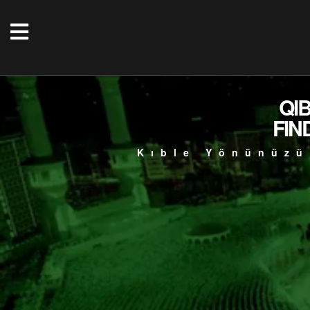
QI
FIN
Kıble Yönünüzü