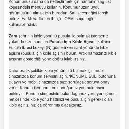
Konumunuzu daha da netleştirmek için haritanın sağ üst
köşesindeki menüyü kullanın. Konumunuzun uydu
görüntüsünü almak için buradan 'Sat' seçeneğini tercih
ediniz. Farklı harita tercihi için 'OSM' seçeneğini
kullanabilirsiniz.
Zara
şehrinin kıble yönünü pusula ile bulmak isterseniz
yukarıda size sunulan
Pusula için Kıble Açısı
nı kullanın.
Pusula ibresi kuzeyi (N) gösterirken saat yönünde kıble
açısını (pusula için kıble açısını) bulun. Artık namazınızı kıble
açısının gösterdiği yöne doğru kılabilirsiniz.
Daha pratik şekilde kıble yönünüzü bulmak için mobil
cihazınızda konum servisini açın. 'KONUMU BUL' butonuna
tıklayın ve mobil cihazınızda size sorulacak soruya onay
verin. Konum ikonunun bulunduğunuz yeri bulmasını
bekleyin. Konum simgesinin bulunduğunuz yere yerleşmesi
neticesinde kıble yönü hattınızı ve pusula için gerekli olan
kıble açınızı hızlıca öğrenmiş olacaksınız.