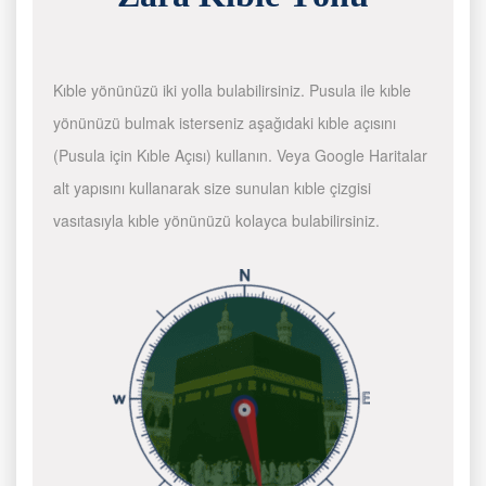
Kıble yönünüzü iki yolla bulabilirsiniz. Pusula ile kıble
yönünüzü bulmak isterseniz aşağıdaki kıble açısını
(Pusula için Kıble Açısı) kullanın. Veya Google Haritalar
alt yapısını kullanarak size sunulan kıble çizgisi
vasıtasıyla kıble yönünüzü kolayca bulabilirsiniz.