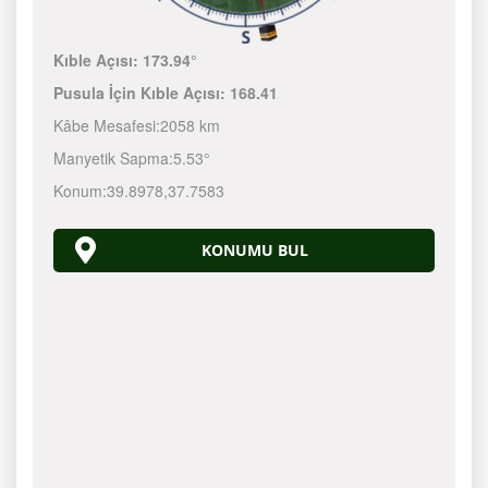
Kıble Açısı:
173.94°
Pusula İçin Kıble Açısı:
168.41
Kâbe Mesafesi:
2058 km
Manyetik Sapma:
5.53°
Konum:
39.8978
,
37.7583
KONUMU BUL