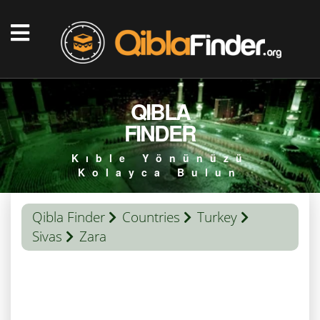
QIBLA
FINDER
Kıble Yönünüzü
Kolayca Bulun
Qibla Finder
Countries
Turkey
Sivas
Zara