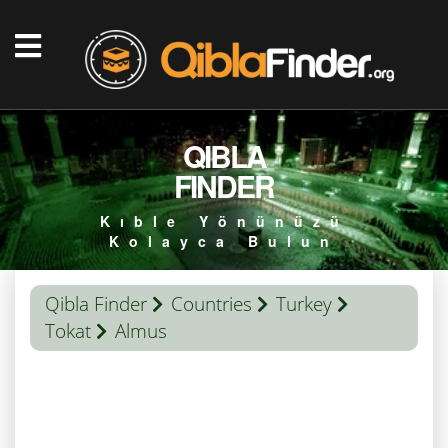
QIBLA
FINDER
Kıble Yönünüzü
Kolayca Bulun
Qibla Finder
Countries
Turkey
Tokat
Almus