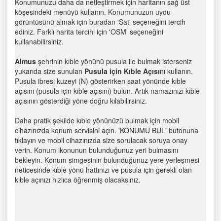
Konumunuzu daha da netleştirmek için haritanın sağ üst
köşesindeki menüyü kullanın. Konumunuzun uydu
görüntüsünü almak için buradan 'Sat' seçeneğini tercih
ediniz. Farklı harita tercihi için 'OSM' seçeneğini
kullanabilirsiniz.
Almus
şehrinin kıble yönünü pusula ile bulmak isterseniz
yukarıda size sunulan
Pusula için Kıble Açısı
nı kullanın.
Pusula ibresi kuzeyi (N) gösterirken saat yönünde kıble
açısını (pusula için kıble açısını) bulun. Artık namazınızı kıble
açısının gösterdiği yöne doğru kılabilirsiniz.
Daha pratik şekilde kıble yönünüzü bulmak için mobil
cihazınızda konum servisini açın. 'KONUMU BUL' butonuna
tıklayın ve mobil cihazınızda size sorulacak soruya onay
verin. Konum ikonunun bulunduğunuz yeri bulmasını
bekleyin. Konum simgesinin bulunduğunuz yere yerleşmesi
neticesinde kıble yönü hattınızı ve pusula için gerekli olan
kıble açınızı hızlıca öğrenmiş olacaksınız.