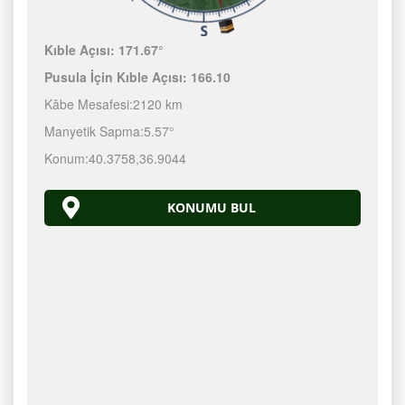
Kıble Açısı:
171.67°
Pusula İçin Kıble Açısı:
166.10
Kâbe Mesafesi:
2120 km
Manyetik Sapma:
5.57°
Konum:
40.3758
,
36.9044
KONUMU BUL