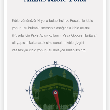
Kıble yönünüzü iki yolla bulabilirsiniz. Pusula ile kıble
yönünüzü bulmak isterseniz aşağıdaki kıble açısını
(Pusula için Kıble Açısı) kullanın. Veya Google Haritalar
alt yapısını kullanarak size sunulan kıble çizgisi
vasıtasıyla kıble yönünüzü kolayca bulabilirsiniz.