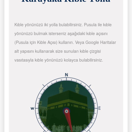
Kıble yönünüzü iki yolla bulabilirsiniz. Pusula ile kıble
yönünüzü bulmak isterseniz aşağıdaki kıble açısını
(Pusula için Kıble Açısı) kullanın. Veya Google Haritalar
alt yapısını kullanarak size sunulan kıble çizgisi
vasıtasıyla kıble yönünüzü kolayca bulabilirsiniz.