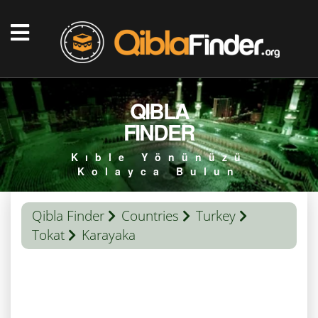
QIBLA
FINDER
Kıble Yönünüzü
Kolayca Bulun
Qibla Finder
Countries
Turkey
Tokat
Karayaka