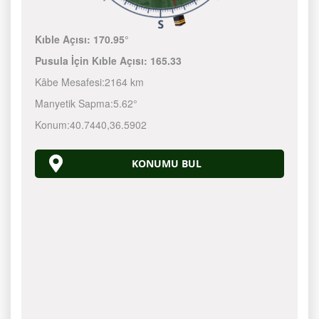
Kıble Açısı:
170.95°
Pusula İçin Kıble Açısı:
165.33
Kâbe Mesafesi:
2164 km
Manyetik Sapma:
5.62°
Konum:
40.7440
,
36.5902
KONUMU BUL