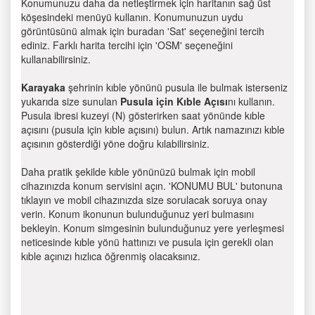
Konumunuzu daha da netleştirmek için haritanın sağ üst
köşesindeki menüyü kullanın. Konumunuzun uydu
görüntüsünü almak için buradan 'Sat' seçeneğini tercih
ediniz. Farklı harita tercihi için 'OSM' seçeneğini
kullanabilirsiniz.
Karayaka
şehrinin kıble yönünü pusula ile bulmak isterseniz
yukarıda size sunulan
Pusula için Kıble Açısı
nı kullanın.
Pusula ibresi kuzeyi (N) gösterirken saat yönünde kıble
açısını (pusula için kıble açısını) bulun. Artık namazınızı kıble
açısının gösterdiği yöne doğru kılabilirsiniz.
Daha pratik şekilde kıble yönünüzü bulmak için mobil
cihazınızda konum servisini açın. 'KONUMU BUL' butonuna
tıklayın ve mobil cihazınızda size sorulacak soruya onay
verin. Konum ikonunun bulunduğunuz yeri bulmasını
bekleyin. Konum simgesinin bulunduğunuz yere yerleşmesi
neticesinde kıble yönü hattınızı ve pusula için gerekli olan
kıble açınızı hızlıca öğrenmiş olacaksınız.