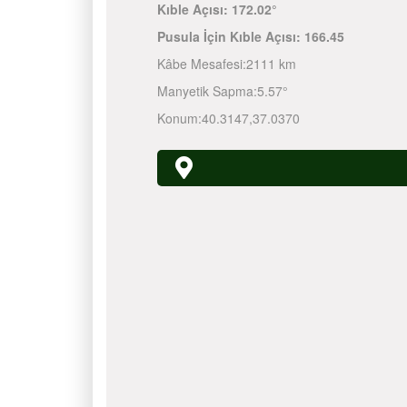
Kıble Açısı:
172.02°
Pusula İçin Kıble Açısı:
166.45
Kâbe Mesafesi:
2111 km
Manyetik Sapma:
5.57°
Konum:
40.3147
,
37.0370