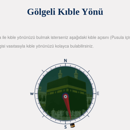
Gölgeli Kıble Yönü
la ile kıble yönünüzü bulmak isterseniz aşağıdaki kıble açısını (Pusula içi
gisi vasıtasıyla kıble yönünüzü kolayca bulabilirsiniz.