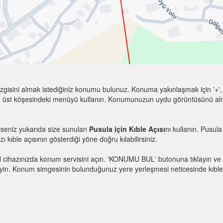
zgisini almak istediğiniz konumu bulunuz. Konuma yakınlaşmak için '+', k
 üst köşesindeki menüyü kullanın. Konumunuzun uydu görüntüsünü almak 
rseniz yukarıda size sunulan
Pusula için Kıble Açısı
nı kullanın. Pusul
zı kıble açısının gösterdiği yöne doğru kılabilirsiniz.
l cihazınızda konum servisini açın. 'KONUMU BUL' butonuna tıklayın ve 
. Konum simgesinin bulunduğunuz yere yerleşmesi neticesinde kıble yönü