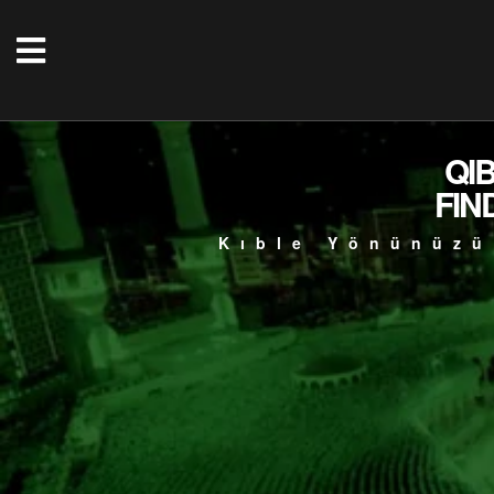
QI
FIN
Kıble Yönünüzü