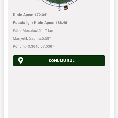
Kıble Açısı:
172.04°
Pusula İçin Kıble Açısı:
166.46
Kâbe Mesafesi:
2117 km
Manyetik Sapma:
5.58°
Konum:
40.3640
,
37.0367
KONUMU BUL