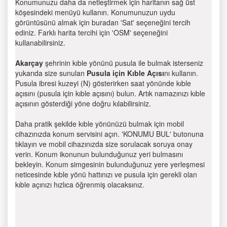
Konumunuzu daha da netleştirmek için haritanın sağ üst
köşesindeki menüyü kullanın. Konumunuzun uydu
görüntüsünü almak için buradan 'Sat' seçeneğini tercih
ediniz. Farklı harita tercihi için 'OSM' seçeneğini
kullanabilirsiniz.
Akarçay
şehrinin kıble yönünü pusula ile bulmak isterseniz
yukarıda size sunulan
Pusula için Kıble Açısı
nı kullanın.
Pusula ibresi kuzeyi (N) gösterirken saat yönünde kıble
açısını (pusula için kıble açısını) bulun. Artık namazınızı kıble
açısının gösterdiği yöne doğru kılabilirsiniz.
Daha pratik şekilde kıble yönünüzü bulmak için mobil
cihazınızda konum servisini açın. 'KONUMU BUL' butonuna
tıklayın ve mobil cihazınızda size sorulacak soruya onay
verin. Konum ikonunun bulunduğunuz yeri bulmasını
bekleyin. Konum simgesinin bulunduğunuz yere yerleşmesi
neticesinde kıble yönü hattınızı ve pusula için gerekli olan
kıble açınızı hızlıca öğrenmiş olacaksınız.