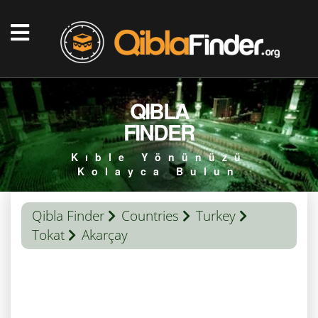
QIBLA
FINDER
Kıble Yönünüzü
Kolayca Bulun
Qibla Finder
Countries
Turkey
Tokat
Akarçay