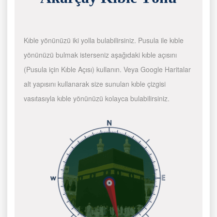
Kıble yönünüzü iki yolla bulabilirsiniz. Pusula ile kıble
yönünüzü bulmak isterseniz aşağıdaki kıble açısını
(Pusula için Kıble Açısı) kullanın. Veya Google Haritalar
alt yapısını kullanarak size sunulan kıble çizgisi
vasıtasıyla kıble yönünüzü kolayca bulabilirsiniz.