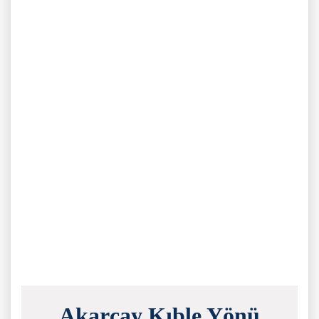
Akarçay Kıble Yönü