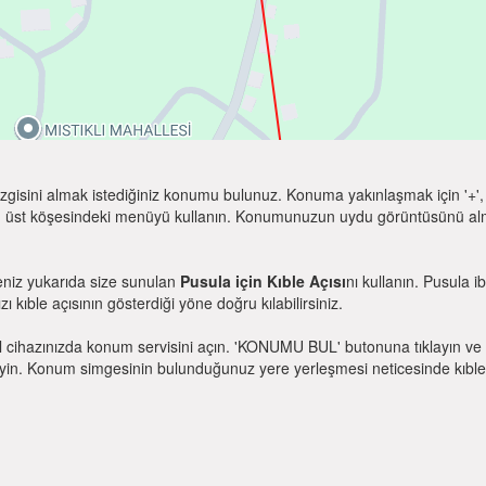
zgisini almak istediğiniz konumu bulunuz. Konuma yakınlaşmak için '+', k
 üst köşesindeki menüyü kullanın. Konumunuzun uydu görüntüsünü almak 
eniz yukarıda size sunulan
Pusula için Kıble Açısı
nı kullanın. Pusula 
zı kıble açısının gösterdiği yöne doğru kılabilirsiniz.
l cihazınızda konum servisini açın. 'KONUMU BUL' butonuna tıklayın ve 
. Konum simgesinin bulunduğunuz yere yerleşmesi neticesinde kıble yönü