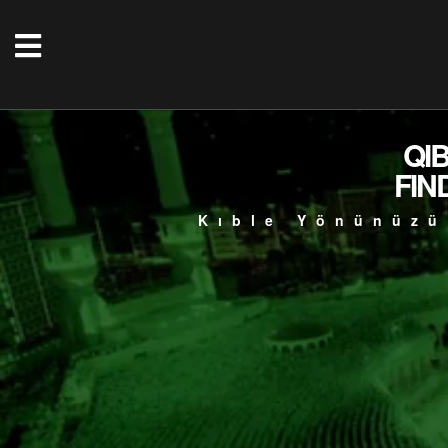
QI
FIN
Kıble Yönünüzü