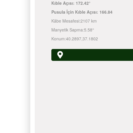
Kıble Açısı:
172.42°
Pusula İçin Kıble Açısı:
166.84
Kâbe Mesafesi:
2107 km
Manyetik Sapma:
5.58°
Konum:
40.2897
,
37.1802