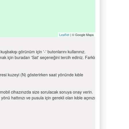
| © Google Maps
Leaflet
uşbakışı görünüm için '-' butonlarını kullanınız.
için buradan 'Sat' seçeneğini tercih ediniz. Farklı
ibresi kuzeyi (N) gösterirken saat yönünde kıble
mobil cihazınızda size sorulacak soruya onay verin.
 hattınızı ve pusula için gerekli olan kıble açınızı