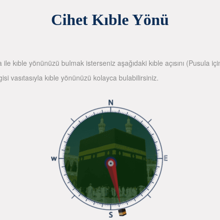
Cihet Kıble Yönü
la ile kıble yönünüzü bulmak isterseniz aşağıdaki kıble açısını (Pusula içi
gisi vasıtasıyla kıble yönünüzü kolayca bulabilirsiniz.