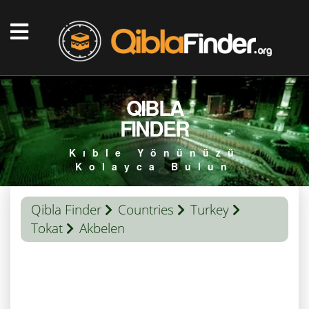
QIBLA
FINDER
Kıble Yönünüzü
Kolayca Bulun
Qibla Finder
Countries
Turkey
Tokat
Akbelen