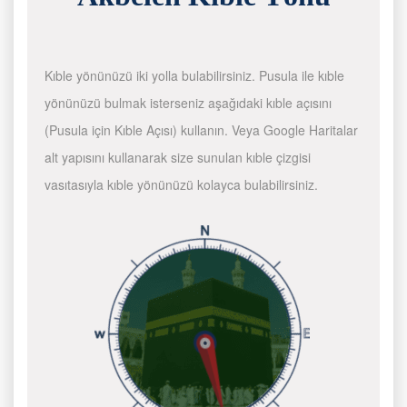
Kıble yönünüzü iki yolla bulabilirsiniz. Pusula ile kıble
yönünüzü bulmak isterseniz aşağıdaki kıble açısını
(Pusula için Kıble Açısı) kullanın. Veya Google Haritalar
alt yapısını kullanarak size sunulan kıble çizgisi
vasıtasıyla kıble yönünüzü kolayca bulabilirsiniz.