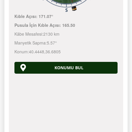
Kıble Açısı:
171.07°
Pusula İçin Kıble Açısı:
165.50
Kâbe Mesafesi:
2130 km
Manyetik Sapma:
5.57°
Konum:
40.4448
,
36.6805
KONUMU BUL