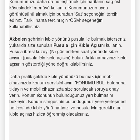
Konumunuzu daha da netleştirmek için haritanın sağ üst
köşesindeki menüyü kullanın. Konumunuzun uydu
görüntüsünü almak için buradan 'Sat' seçeneğini tercih
ediniz. Farklı harita tercihi için 'OSM' seçeneğini
kullanabilirsiniz.
Akbelen
şehrinin kıble yönünü pusula ile bulmak isterseniz
yukarıda size sunulan
Pusula için Kıble Açısı
nı kullanın.
Pusula ibresi kuzeyi (N) gösterirken saat yönünde kıble
açısını (pusula için kıble açısını) bulun. Artık namazınızı kıble
açısının gösterdiği yöne doğru kılabilirsiniz.
Daha pratik şekilde kıble yönünüzü bulmak için mobil
cihazınızda konum servisini açın. 'KONUMU BUL' butonuna
tıklayın ve mobil cihazınızda size sorulacak soruya onay
verin. Konum ikonunun bulunduğunuz yeri bulmasını
bekleyin. Konum simgesinin bulunduğunuz yere yerleşmesi
neticesinde kıble yönü hattınızı ve pusula için gerekli olan
kıble açınızı hızlıca öğrenmiş olacaksınız.