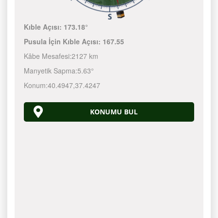
Kıble Açısı:
173.18°
Pusula İçin Kıble Açısı:
167.55
Kâbe Mesafesi:
2127 km
Manyetik Sapma:
5.63°
Konum:
40.4947
,
37.4247
KONUMU BUL