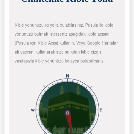
Kıble yönünüzü iki yolla bulabilirsiniz. Pusula ile kıble
yönünüzü bulmak isterseniz aşağıdaki kıble açısını
(Pusula için Kıble Açısı) kullanın. Veya Google Haritalar
alt yapısını kullanarak size sunulan kıble çizgisi
vasıtasıyla kıble yönünüzü kolayca bulabilirsiniz.