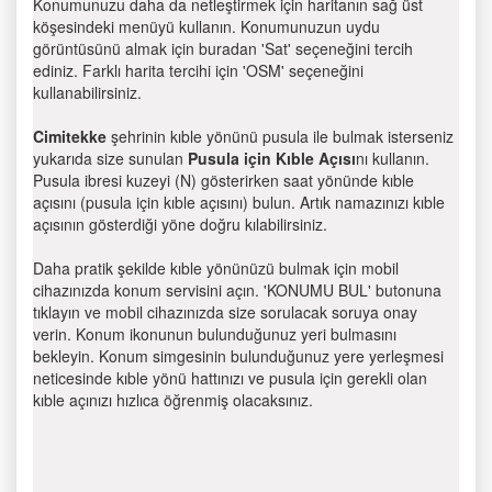
Konumunuzu daha da netleştirmek için haritanın sağ üst
köşesindeki menüyü kullanın. Konumunuzun uydu
görüntüsünü almak için buradan 'Sat' seçeneğini tercih
ediniz. Farklı harita tercihi için 'OSM' seçeneğini
kullanabilirsiniz.
Cimitekke
şehrinin kıble yönünü pusula ile bulmak isterseniz
yukarıda size sunulan
Pusula için Kıble Açısı
nı kullanın.
Pusula ibresi kuzeyi (N) gösterirken saat yönünde kıble
açısını (pusula için kıble açısını) bulun. Artık namazınızı kıble
açısının gösterdiği yöne doğru kılabilirsiniz.
Daha pratik şekilde kıble yönünüzü bulmak için mobil
cihazınızda konum servisini açın. 'KONUMU BUL' butonuna
tıklayın ve mobil cihazınızda size sorulacak soruya onay
verin. Konum ikonunun bulunduğunuz yeri bulmasını
bekleyin. Konum simgesinin bulunduğunuz yere yerleşmesi
neticesinde kıble yönü hattınızı ve pusula için gerekli olan
kıble açınızı hızlıca öğrenmiş olacaksınız.