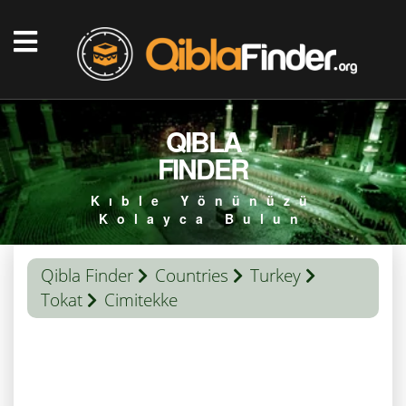
QIBLA
FINDER
Kıble Yönünüzü
Kolayca Bulun
Qibla Finder
Countries
Turkey
Tokat
Cimitekke