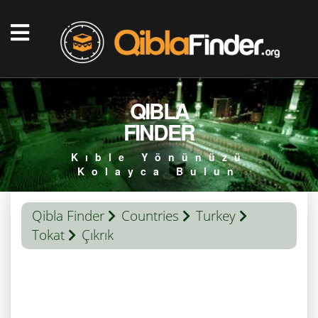
QIBLA
FINDER
Kıble Yönünüzü
Kolayca Bulun
Qibla Finder
Countries
Turkey
Tokat
Çıkrık