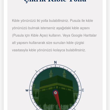
Kıble yönünüzü iki yolla bulabilirsiniz. Pusula ile kıble
yönünüzü bulmak isterseniz aşağıdaki kıble açısını
(Pusula için Kıble Açısı) kullanın. Veya Google Haritalar
alt yapısını kullanarak size sunulan kıble çizgisi
vasıtasıyla kıble yönünüzü kolayca bulabilirsiniz.