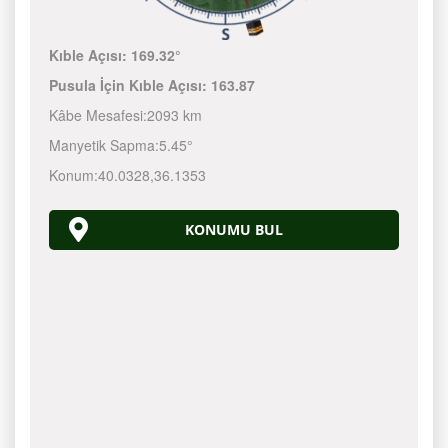
Kıble Açısı:
169.32°
Pusula İçin Kıble Açısı:
163.87
Kâbe Mesafesi:
2093 km
Manyetik Sapma:
5.45°
Konum:
40.0328
,
36.1353
KONUMU BUL