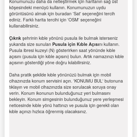
Konumunuzu daha da netleştirmek için haritanın sağ üst
köşesindeki menüyü kullanın. Konumunuzun uydu
görüntüsünü almak için buradan 'Sat' seçeneğini tercih
ediniz. Farklı harita tercihi için 'OSM' seçeneğini
kullanabilirsiniz.
Çıkrık
şehrinin kıble yönünü pusula ile bulmak isterseniz
yukarıda size sunulan
Pusula için Kıble Açısı
nı kullanın.
Pusula ibresi kuzeyi (N) gösterirken saat yönünde kıble
açısını (pusula için kıble açısını) bulun. Artık namazınızı kıble
açısının gösterdiği yöne doğru kılabilirsiniz.
Daha pratik şekilde kıble yönünüzü bulmak için mobil
cihazınızda konum servisini açın. 'KONUMU BUL' butonuna
tıklayın ve mobil cihazınızda size sorulacak soruya onay
verin. Konum ikonunun bulunduğunuz yeri bulmasını
bekleyin. Konum simgesinin bulunduğunuz yere yerleşmesi
neticesinde kıble yönü hattınızı ve pusula için gerekli olan
kıble açınızı hızlıca öğrenmiş olacaksınız.