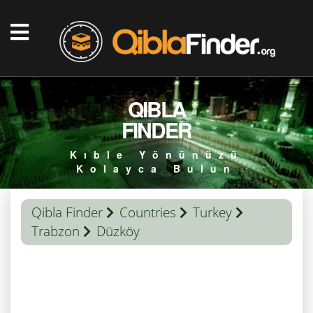
QIBLA
FINDER
Kıble Yönünüzü
Kolayca Bulun
Qibla Finder
Countries
Turkey
Trabzon
Düzköy