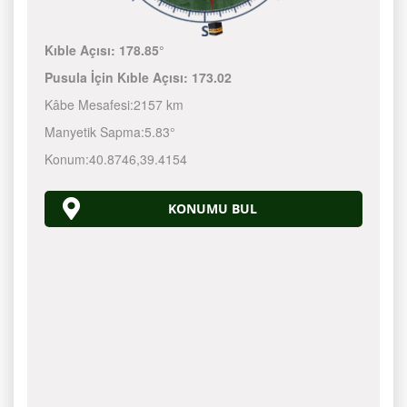
Kıble Açısı:
178.85°
Pusula İçin Kıble Açısı:
173.02
Kâbe Mesafesi:
2157 km
Manyetik Sapma:
5.83°
Konum:
40.8746
,
39.4154
KONUMU BUL