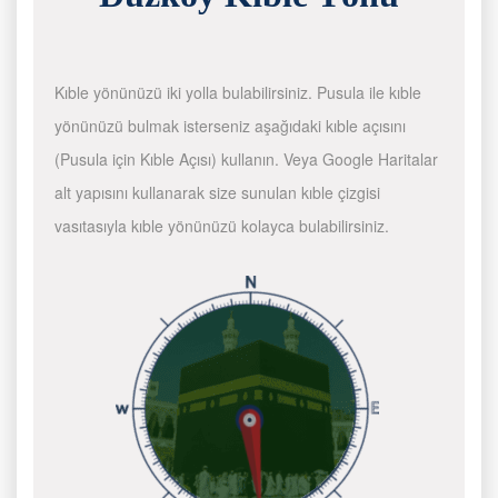
Kıble yönünüzü iki yolla bulabilirsiniz. Pusula ile kıble
yönünüzü bulmak isterseniz aşağıdaki kıble açısını
(Pusula için Kıble Açısı) kullanın. Veya Google Haritalar
alt yapısını kullanarak size sunulan kıble çizgisi
vasıtasıyla kıble yönünüzü kolayca bulabilirsiniz.