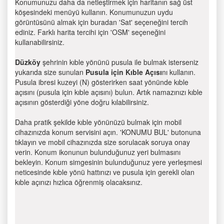
Konumunuzu daha da netleştirmek için haritanın sağ üst
köşesindeki menüyü kullanın. Konumunuzun uydu
görüntüsünü almak için buradan 'Sat' seçeneğini tercih
ediniz. Farklı harita tercihi için 'OSM' seçeneğini
kullanabilirsiniz.
Düzköy
şehrinin kıble yönünü pusula ile bulmak isterseniz
yukarıda size sunulan
Pusula için Kıble Açısı
nı kullanın.
Pusula ibresi kuzeyi (N) gösterirken saat yönünde kıble
açısını (pusula için kıble açısını) bulun. Artık namazınızı kıble
açısının gösterdiği yöne doğru kılabilirsiniz.
Daha pratik şekilde kıble yönünüzü bulmak için mobil
cihazınızda konum servisini açın. 'KONUMU BUL' butonuna
tıklayın ve mobil cihazınızda size sorulacak soruya onay
verin. Konum ikonunun bulunduğunuz yeri bulmasını
bekleyin. Konum simgesinin bulunduğunuz yere yerleşmesi
neticesinde kıble yönü hattınızı ve pusula için gerekli olan
kıble açınızı hızlıca öğrenmiş olacaksınız.