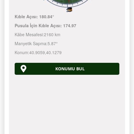
Kıble Açısı:
180.84°
Pusula İçin Kıble Açısı:
174.97
Kâbe Mesafesi:
2160 km
Manyetik Sapma:
5.87°
Konum:
40.9059
,
40.1279
KONUMU BUL