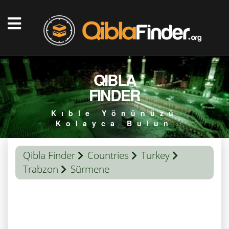
QIBLA
FINDER
Kıble Yönünüzü
Kolayca Bulun
Qibla Finder
Countries
Turkey
Trabzon
Sürmene