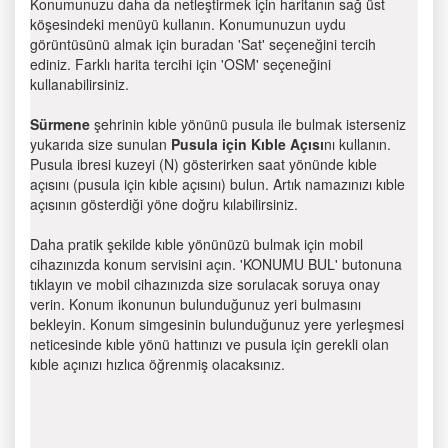
Konumunuzu daha da netleştirmek için haritanın sağ üst
köşesindeki menüyü kullanın. Konumunuzun uydu
görüntüsünü almak için buradan 'Sat' seçeneğini tercih
ediniz. Farklı harita tercihi için 'OSM' seçeneğini
kullanabilirsiniz.
Sürmene
şehrinin kıble yönünü pusula ile bulmak isterseniz
yukarıda size sunulan
Pusula için Kıble Açısı
nı kullanın.
Pusula ibresi kuzeyi (N) gösterirken saat yönünde kıble
açısını (pusula için kıble açısını) bulun. Artık namazınızı kıble
açısının gösterdiği yöne doğru kılabilirsiniz.
Daha pratik şekilde kıble yönünüzü bulmak için mobil
cihazınızda konum servisini açın. 'KONUMU BUL' butonuna
tıklayın ve mobil cihazınızda size sorulacak soruya onay
verin. Konum ikonunun bulunduğunuz yeri bulmasını
bekleyin. Konum simgesinin bulunduğunuz yere yerleşmesi
neticesinde kıble yönü hattınızı ve pusula için gerekli olan
kıble açınızı hızlıca öğrenmiş olacaksınız.