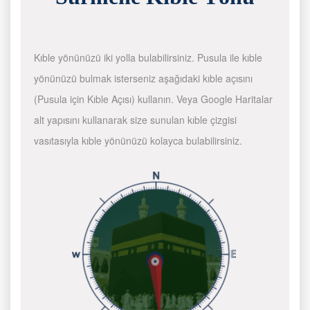
Kıble yönünüzü iki yolla bulabilirsiniz. Pusula ile kıble
yönünüzü bulmak isterseniz aşağıdaki kıble açısını
(Pusula için Kıble Açısı) kullanın. Veya Google Haritalar
alt yapısını kullanarak size sunulan kıble çizgisi
vasıtasıyla kıble yönünüzü kolayca bulabilirsiniz.