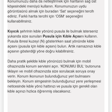
Konumunuzu daha da netleştirmek için haritanın sağ üst
köşesindeki menüyü kullanın. Konumunuzun uydu
görüntüsünü almak için buradan 'Sat' seçeneğini tercih
ediniz. Farklı harita tercihi için 'OSM' seçeneğini
kullanabilirsiniz.
Kıyıcık
şehrinin kıble yönünü pusula ile bulmak isterseniz
yukarıda size sunulan
Pusula için Kıble Açısı
nı kullanın.
Pusula ibresi kuzeyi (N) gösterirken saat yönünde kıble
açısını (pusula için kıble açısını) bulun. Artık namazınızı kıble
açısının gösterdiği yöne doğru kılabilirsiniz.
Daha pratik şekilde kıble yönünüzü bulmak için mobil
cihazınızda konum servisini açın. 'KONUMU BUL' butonuna
tıklayın ve mobil cihazınızda size sorulacak soruya onay
verin. Konum ikonunun bulunduğunuz yeri bulmasını
bekleyin. Konum simgesinin bulunduğunuz yere yerleşmesi
neticesinde kıble yönü hattınızı ve pusula için gerekli olan
kıble açınızı hızlıca öğrenmiş olacaksınız.