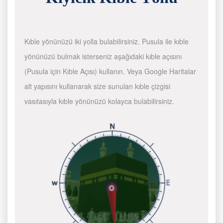
Kıble yönünüzü iki yolla bulabilirsiniz. Pusula ile kıble
yönünüzü bulmak isterseniz aşağıdaki kıble açısını
(Pusula için Kıble Açısı) kullanın. Veya Google Haritalar
alt yapısını kullanarak size sunulan kıble çizgisi
vasıtasıyla kıble yönünüzü kolayca bulabilirsiniz.