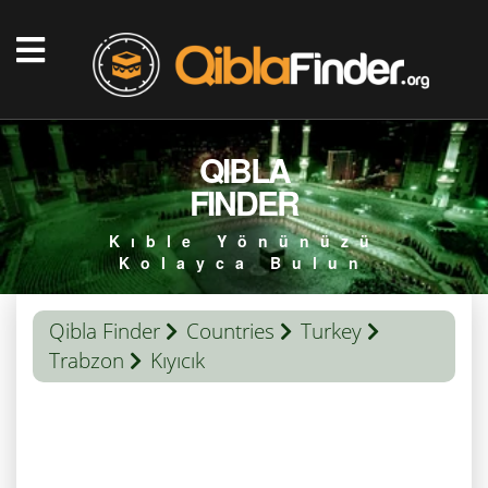
QIBLA
FINDER
Kıble Yönünüzü
Kolayca Bulun
Qibla Finder
Countries
Turkey
Trabzon
Kıyıcık