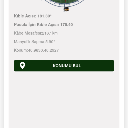
Kıble Açısı:
181.30°
Pusula İçin Kıble Açısı:
175.40
Kâbe Mesafesi:
2167 km
Manyetik Sapma:
5.90°
Konum:
40.9630
,
40.2927
KONUMU BUL