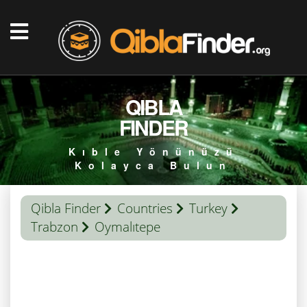
QIBLA
FINDER
Kıble Yönünüzü
Kolayca Bulun
Qibla Finder
Countries
Turkey
Trabzon
Oymalıtepe