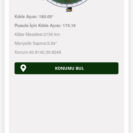
Kıble Açısı:
180.00°
Pusula İçin Kıble Açısı:
174.16
Kâbe Mesafesi:
2150 km
Manyetik Sapma:
5.84°
Konum:
40.8140
,
39.8248
KONUMU BUL