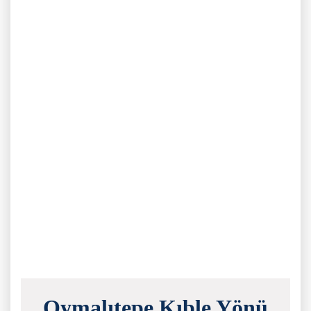
Oymalıtepe Kıble Yönü