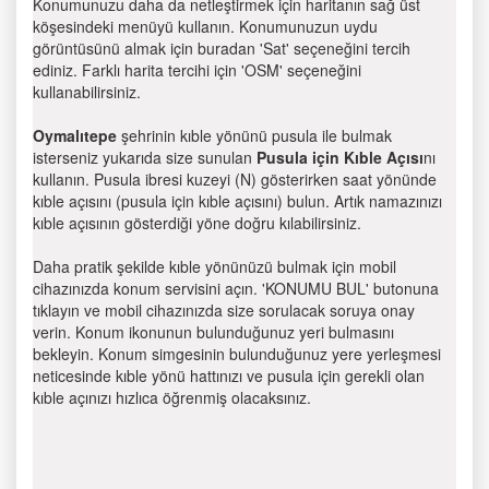
Konumunuzu daha da netleştirmek için haritanın sağ üst
köşesindeki menüyü kullanın. Konumunuzun uydu
görüntüsünü almak için buradan 'Sat' seçeneğini tercih
ediniz. Farklı harita tercihi için 'OSM' seçeneğini
kullanabilirsiniz.
Oymalıtepe
şehrinin kıble yönünü pusula ile bulmak
isterseniz yukarıda size sunulan
Pusula için Kıble Açısı
nı
kullanın. Pusula ibresi kuzeyi (N) gösterirken saat yönünde
kıble açısını (pusula için kıble açısını) bulun. Artık namazınızı
kıble açısının gösterdiği yöne doğru kılabilirsiniz.
Daha pratik şekilde kıble yönünüzü bulmak için mobil
cihazınızda konum servisini açın. 'KONUMU BUL' butonuna
tıklayın ve mobil cihazınızda size sorulacak soruya onay
verin. Konum ikonunun bulunduğunuz yeri bulmasını
bekleyin. Konum simgesinin bulunduğunuz yere yerleşmesi
neticesinde kıble yönü hattınızı ve pusula için gerekli olan
kıble açınızı hızlıca öğrenmiş olacaksınız.