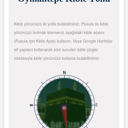
Kıble yönünüzü iki yolla bulabilirsiniz. Pusula ile kıble
yönünüzü bulmak isterseniz aşağıdaki kıble açısını
(Pusula için Kıble Açısı) kullanın. Veya Google Haritalar
alt yapısını kullanarak size sunulan kıble çizgisi
vasıtasıyla kıble yönünüzü kolayca bulabilirsiniz.