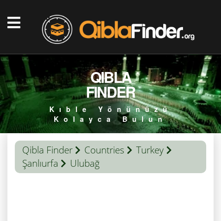
QIBLA
FINDER
Kıble Yönünüzü
Kolayca Bulun
Qibla Finder
Countries
Turkey
Şanlıurfa
Ulubağ