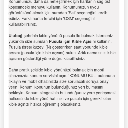
Konumunuzu daha da netleştirmek için haritanın sağ üst
köşesindeki menüyü kullanın. Konumunuzun uydu
görüntüsünü almak için buradan 'Sat' seçeneğini tercih
ediniz. Farklı harita tercihi için 'OSM' seçeneğini
kullanabilirsiniz.
Ulubağ
şehrinin kıble yönünü pusula ile bulmak isterseniz
yukarıda size sunulan
Pusula için Kıble Açısı
nı kullanın.
Pusula ibresi kuzeyi (N) gösterirken saat yönünde kıble
açısını (pusula için kıble açısını) bulun. Artık namazınızı kıble
açısının gösterdiği yöne doğru kılabilirsiniz.
Daha pratik şekilde kıble yönünüzü bulmak için mobil
cihazınızda konum servisini açın. 'KONUMU BUL' butonuna
tıklayın ve mobil cihazınızda size sorulacak soruya onay
verin. Konum ikonunun bulunduğunuz yeri bulmasını
bekleyin. Konum simgesinin bulunduğunuz yere yerleşmesi
neticesinde kıble yönü hattınızı ve pusula için gerekli olan
kıble açınızı hızlıca öğrenmiş olacaksınız.