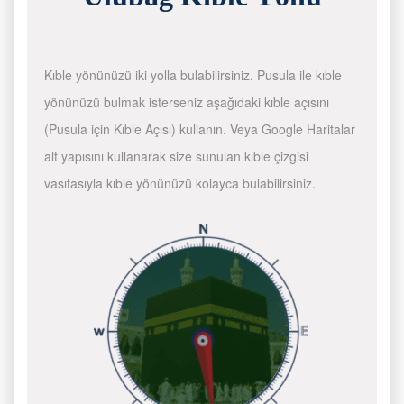
Kıble yönünüzü iki yolla bulabilirsiniz. Pusula ile kıble
yönünüzü bulmak isterseniz aşağıdaki kıble açısını
(Pusula için Kıble Açısı) kullanın. Veya Google Haritalar
alt yapısını kullanarak size sunulan kıble çizgisi
vasıtasıyla kıble yönünüzü kolayca bulabilirsiniz.