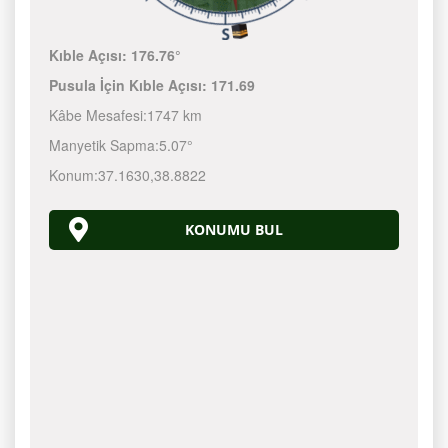
Kıble Açısı:
176.76°
Pusula İçin Kıble Açısı:
171.69
Kâbe Mesafesi:
1747 km
Manyetik Sapma:
5.07°
Konum:
37.1630
,
38.8822
KONUMU BUL