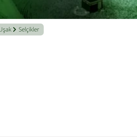
Uşak
Selçikler