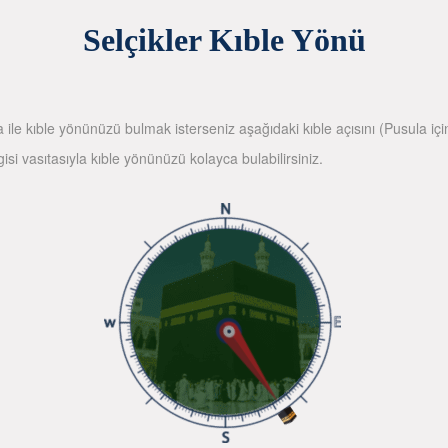
Selçikler Kıble Yönü
la ile kıble yönünüzü bulmak isterseniz aşağıdaki kıble açısını (Pusula içi
gisi vasıtasıyla kıble yönünüzü kolayca bulabilirsiniz.