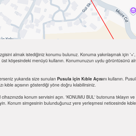
zgisini almak istediğiniz konumu bulunuz. Konuma yakınlaşmak için '+', k
 üst köşesindeki menüyü kullanın. Konumunuzun uydu görüntüsünü almak 
terseniz yukarıda size sunulan
Pusula için Kıble Açısı
nı kullanın. Pusu
zı kıble açısının gösterdiği yöne doğru kılabilirsiniz.
l cihazınızda konum servisini açın. 'KONUMU BUL' butonuna tıklayın ve 
. Konum simgesinin bulunduğunuz yere yerleşmesi neticesinde kıble yönü