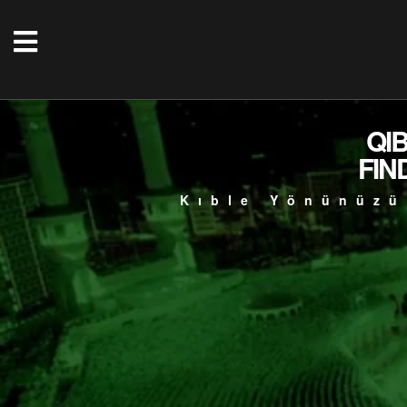
QI
FIN
Kıble Yönünüzü