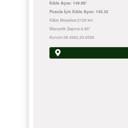
Kıble Açısı:
149.98°
Pusula İçin Kıble Açısı:
145.32
Kâbe Mesafesi:
2129 km
Manyetik Sapma:
4.66°
Konum:
38.4962
,
29.6558