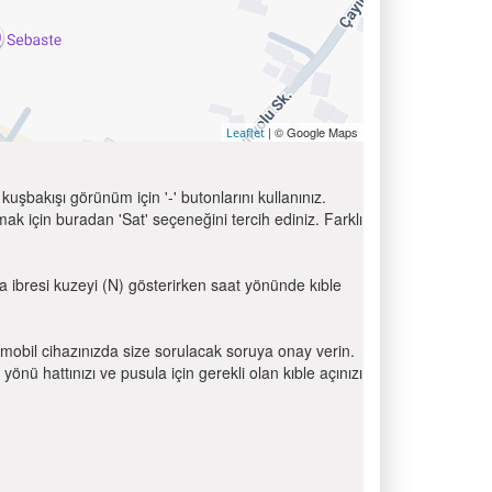
| © Google Maps
Leaflet
uşbakışı görünüm için '-' butonlarını kullanınız.
için buradan 'Sat' seçeneğini tercih ediniz. Farklı
la ibresi kuzeyi (N) gösterirken saat yönünde kıble
mobil cihazınızda size sorulacak soruya onay verin.
 hattınızı ve pusula için gerekli olan kıble açınızı