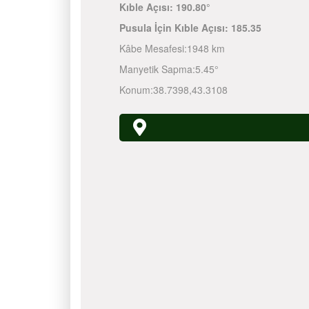
Kıble Açısı:
190.80°
Pusula İçin Kıble Açısı:
185.35
Kâbe Mesafesi:
1948 km
Manyetik Sapma:
5.45°
Konum:
38.7398
,
43.3108