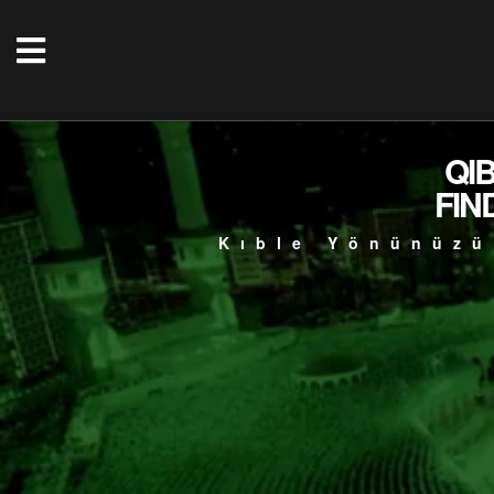
QI
FIN
Kıble Yönünüzü