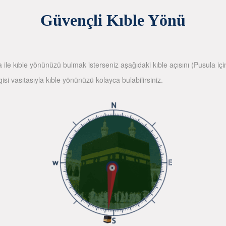
Güvençli Kıble Yönü
la ile kıble yönünüzü bulmak isterseniz aşağıdaki kıble açısını (Pusula içi
gisi vasıtasıyla kıble yönünüzü kolayca bulabilirsiniz.