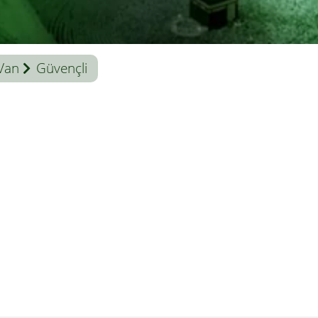
Van
Güvençli