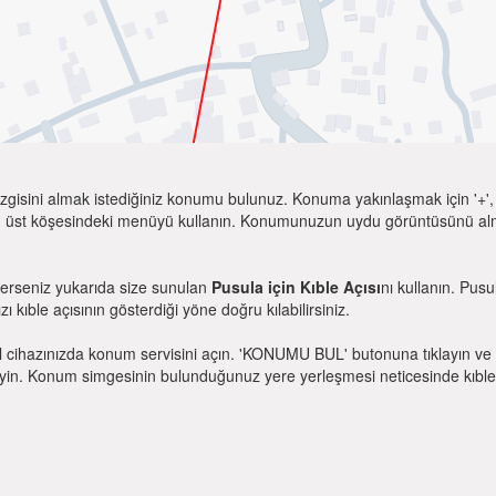
zgisini almak istediğiniz konumu bulunuz. Konuma yakınlaşmak için '+', k
 üst köşesindeki menüyü kullanın. Konumunuzun uydu görüntüsünü almak 
terseniz yukarıda size sunulan
Pusula için Kıble Açısı
nı kullanın. Pus
zı kıble açısının gösterdiği yöne doğru kılabilirsiniz.
l cihazınızda konum servisini açın. 'KONUMU BUL' butonuna tıklayın ve 
. Konum simgesinin bulunduğunuz yere yerleşmesi neticesinde kıble yönü