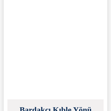
Bardakçı Kıble Yönü