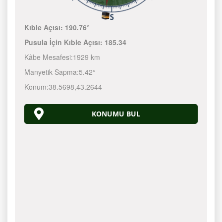
Kıble Açısı:
190.76°
Pusula İçin Kıble Açısı:
185.34
Kâbe Mesafesi:
1929 km
Manyetik Sapma:
5.42°
Konum:
38.5698
,
43.2644
KONUMU BUL