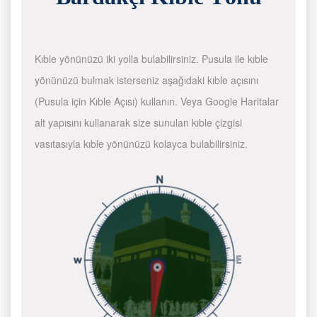
Kıble yönünüzü iki yolla bulabilirsiniz. Pusula ile kıble
yönünüzü bulmak isterseniz aşağıdaki kıble açısını
(Pusula için Kıble Açısı) kullanın. Veya Google Haritalar
alt yapısını kullanarak size sunulan kıble çizgisi
vasıtasıyla kıble yönünüzü kolayca bulabilirsiniz.