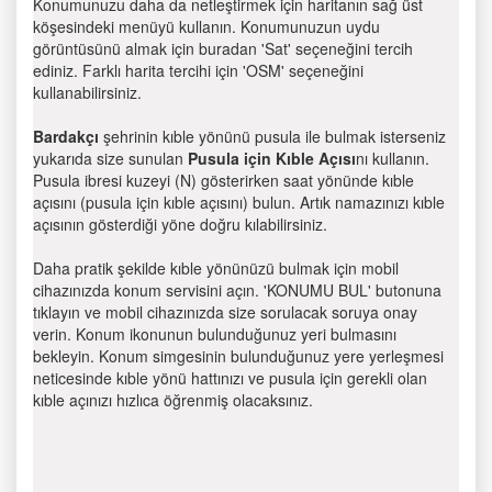
Konumunuzu daha da netleştirmek için haritanın sağ üst
köşesindeki menüyü kullanın. Konumunuzun uydu
görüntüsünü almak için buradan 'Sat' seçeneğini tercih
ediniz. Farklı harita tercihi için 'OSM' seçeneğini
kullanabilirsiniz.
Bardakçı
şehrinin kıble yönünü pusula ile bulmak isterseniz
yukarıda size sunulan
Pusula için Kıble Açısı
nı kullanın.
Pusula ibresi kuzeyi (N) gösterirken saat yönünde kıble
açısını (pusula için kıble açısını) bulun. Artık namazınızı kıble
açısının gösterdiği yöne doğru kılabilirsiniz.
Daha pratik şekilde kıble yönünüzü bulmak için mobil
cihazınızda konum servisini açın. 'KONUMU BUL' butonuna
tıklayın ve mobil cihazınızda size sorulacak soruya onay
verin. Konum ikonunun bulunduğunuz yeri bulmasını
bekleyin. Konum simgesinin bulunduğunuz yere yerleşmesi
neticesinde kıble yönü hattınızı ve pusula için gerekli olan
kıble açınızı hızlıca öğrenmiş olacaksınız.