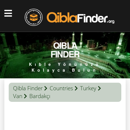
QIBLA
FINDER
Kıble Yönünüzü
Kolayca Bulun
Qibla Finder
Countries
Turkey
Van
Bardakçı