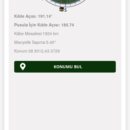
Kıble Açısı:
191.14°
Pusula İçin Kıble Açısı:
185.74
Kâbe Mesafesi:
1924 km
Manyetik Sapma:
5.40°
Konum:
38.5012
,
43.3729
KONUMU BUL