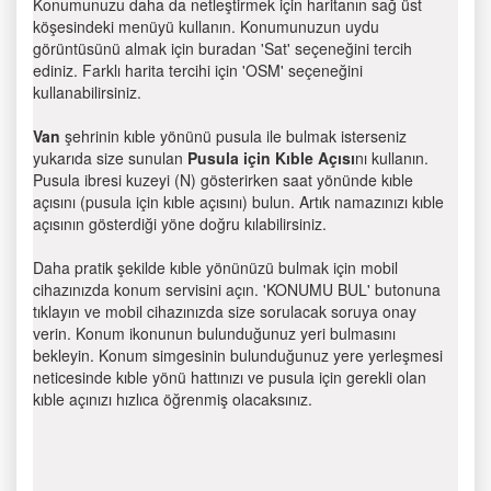
Konumunuzu daha da netleştirmek için haritanın sağ üst
köşesindeki menüyü kullanın. Konumunuzun uydu
görüntüsünü almak için buradan 'Sat' seçeneğini tercih
ediniz. Farklı harita tercihi için 'OSM' seçeneğini
kullanabilirsiniz.
Van
şehrinin kıble yönünü pusula ile bulmak isterseniz
yukarıda size sunulan
Pusula için Kıble Açısı
nı kullanın.
Pusula ibresi kuzeyi (N) gösterirken saat yönünde kıble
açısını (pusula için kıble açısını) bulun. Artık namazınızı kıble
açısının gösterdiği yöne doğru kılabilirsiniz.
Daha pratik şekilde kıble yönünüzü bulmak için mobil
cihazınızda konum servisini açın. 'KONUMU BUL' butonuna
tıklayın ve mobil cihazınızda size sorulacak soruya onay
verin. Konum ikonunun bulunduğunuz yeri bulmasını
bekleyin. Konum simgesinin bulunduğunuz yere yerleşmesi
neticesinde kıble yönü hattınızı ve pusula için gerekli olan
kıble açınızı hızlıca öğrenmiş olacaksınız.