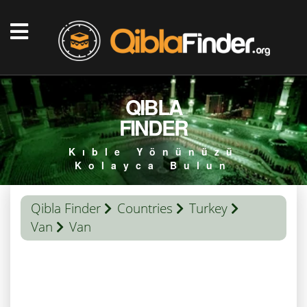
QIBLA
FINDER
Kıble Yönünüzü
Kolayca Bulun
Qibla Finder
Countries
Turkey
Van
Van