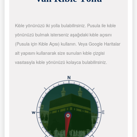
Kıble yönünüzü iki yolla bulabilirsiniz. Pusula ile kıble
yönünüzü bulmak isterseniz aşağıdaki kıble açısını
(Pusula için Kıble Açısı) kullanın. Veya Google Haritalar
alt yapısını kullanarak size sunulan kıble çizgisi
vasıtasıyla kıble yönünüzü kolayca bulabilirsiniz.