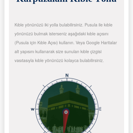
Kıble yönünüzü iki yolla bulabilirsiniz. Pusula ile kıble
yönünüzü bulmak isterseniz aşağıdaki kıble açısını
(Pusula için Kıble Açısı) kullanın. Veya Google Haritalar
alt yapısını kullanarak size sunulan kıble çizgisi
vasıtasıyla kıble yönünüzü kolayca bulabilirsiniz.