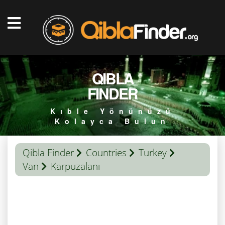
QIBLA
FINDER
Kıble Yönünüzü
Kolayca Bulun
Qibla Finder
Countries
Turkey
Van
Karpuzalanı