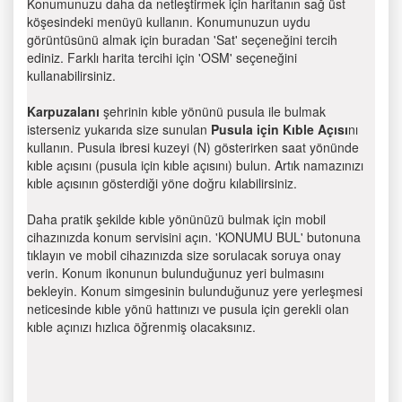
Konumunuzu daha da netleştirmek için haritanın sağ üst
köşesindeki menüyü kullanın. Konumunuzun uydu
görüntüsünü almak için buradan 'Sat' seçeneğini tercih
ediniz. Farklı harita tercihi için 'OSM' seçeneğini
kullanabilirsiniz.
Karpuzalanı
şehrinin kıble yönünü pusula ile bulmak
isterseniz yukarıda size sunulan
Pusula için Kıble Açısı
nı
kullanın. Pusula ibresi kuzeyi (N) gösterirken saat yönünde
kıble açısını (pusula için kıble açısını) bulun. Artık namazınızı
kıble açısının gösterdiği yöne doğru kılabilirsiniz.
Daha pratik şekilde kıble yönünüzü bulmak için mobil
cihazınızda konum servisini açın. 'KONUMU BUL' butonuna
tıklayın ve mobil cihazınızda size sorulacak soruya onay
verin. Konum ikonunun bulunduğunuz yeri bulmasını
bekleyin. Konum simgesinin bulunduğunuz yere yerleşmesi
neticesinde kıble yönü hattınızı ve pusula için gerekli olan
kıble açınızı hızlıca öğrenmiş olacaksınız.