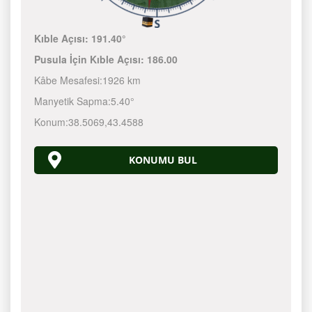
Kıble Açısı:
191.40°
Pusula İçin Kıble Açısı:
186.00
Kâbe Mesafesi:
1926 km
Manyetik Sapma:
5.40°
Konum:
38.5069
,
43.4588
KONUMU BUL