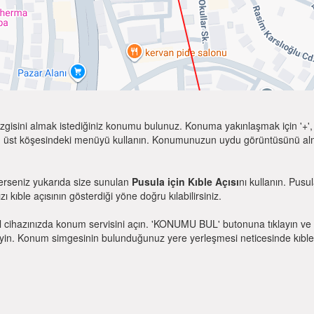
zgisini almak istediğiniz konumu bulunuz. Konuma yakınlaşmak için '+', k
 üst köşesindeki menüyü kullanın. Konumunuzun uydu görüntüsünü almak 
terseniz yukarıda size sunulan
Pusula için Kıble Açısı
nı kullanın. Pusu
zı kıble açısının gösterdiği yöne doğru kılabilirsiniz.
l cihazınızda konum servisini açın. 'KONUMU BUL' butonuna tıklayın ve 
. Konum simgesinin bulunduğunuz yere yerleşmesi neticesinde kıble yönü