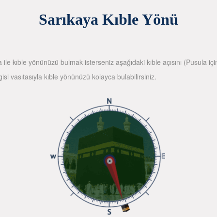
Sarıkaya Kıble Yönü
la ile kıble yönünüzü bulmak isterseniz aşağıdaki kıble açısını (Pusula içi
gisi vasıtasıyla kıble yönünüzü kolayca bulabilirsiniz.