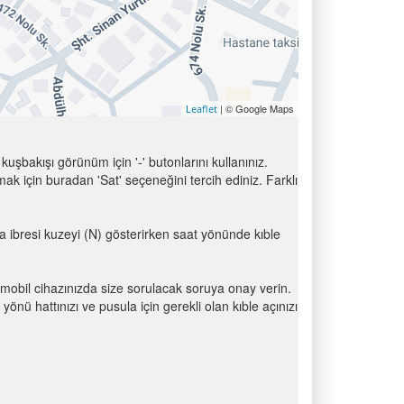
| © Google Maps
Leaflet
uşbakışı görünüm için '-' butonlarını kullanınız.
için buradan 'Sat' seçeneğini tercih ediniz. Farklı
la ibresi kuzeyi (N) gösterirken saat yönünde kıble
mobil cihazınızda size sorulacak soruya onay verin.
 hattınızı ve pusula için gerekli olan kıble açınızı