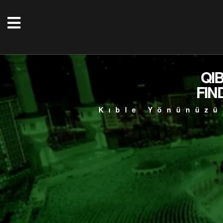
QI
FIN
Kıble Yönünüzü