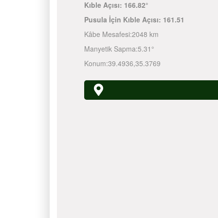
Kıble Açısı:
166.82°
Pusula İçin Kıble Açısı:
161.51
Kâbe Mesafesi:
2048 km
Manyetik Sapma:
5.31°
Konum:
39.4936
,
35.3769