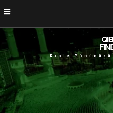
QI
FIN
Kıble Yönünüzü