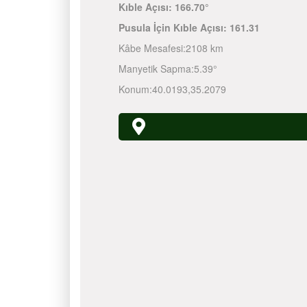
Kıble Açısı:
166.70°
Pusula İçin Kıble Açısı:
161.31
Kâbe Mesafesi:
2108 km
Manyetik Sapma:
5.39°
Konum:
40.0193
,
35.2079