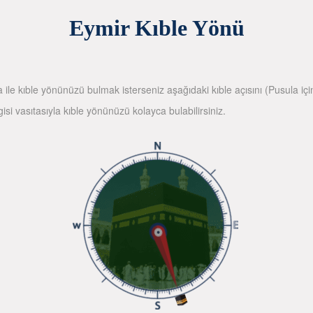
Eymir Kıble Yönü
la ile kıble yönünüzü bulmak isterseniz aşağıdaki kıble açısını (Pusula içi
gisi vasıtasıyla kıble yönünüzü kolayca bulabilirsiniz.