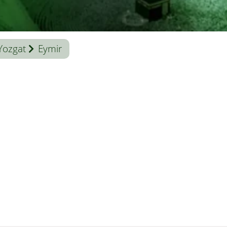
Yozgat
Eymir