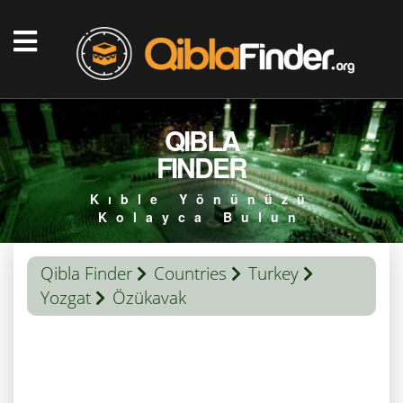
QIBLA
FINDER
Kıble Yönünüzü
Kolayca Bulun
Qibla Finder
Countries
Turkey
Yozgat
Özükavak