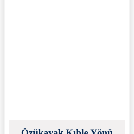
Özükavak Kıble Yönü