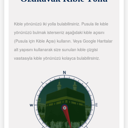
Kıble yönünüzü iki yolla bulabilirsiniz. Pusula ile kıble
yönünüzü bulmak isterseniz aşağıdaki kıble açısını
(Pusula için Kıble Açısı) kullanın. Veya Google Haritalar
alt yapısını kullanarak size sunulan kıble çizgisi
vasıtasıyla kıble yönünüzü kolayca bulabilirsiniz.