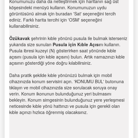
Konumunuzu daha da netleştirmek için haritanın sağ üst
köşesindeki menüyü kullanın. Konumunuzun uydu
görüntüsünü almak için buradan 'Sat' seçeneğini tercih
ediniz. Farklı harita tercihi için 'OSM' seçeneğini
kullanabilirsiniz.
Özükavak
şehrinin kıble yönünü pusula ile bulmak isterseniz
yukarıda size sunulan
Pusula için Kıble Açısı
nı kullanın.
Pusula ibresi kuzeyi (N) gösterirken saat yönünde kıble
açısını (pusula için kıble açısını) bulun. Artık namazınızı kıble
açısının gösterdiği yöne doğru kılabilirsiniz.
Daha pratik şekilde kıble yönünüzü bulmak için mobil
cihazınızda konum servisini açın. 'KONUMU BUL' butonuna
tıklayın ve mobil cihazınızda size sorulacak soruya onay
verin. Konum ikonunun bulunduğunuz yeri bulmasını
bekleyin. Konum simgesinin bulunduğunuz yere yerleşmesi
neticesinde kıble yönü hattınızı ve pusula için gerekli olan
kıble açınızı hızlıca öğrenmiş olacaksınız.