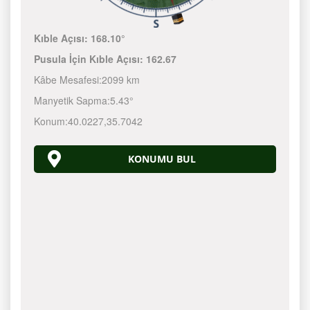
Kıble Açısı:
168.10°
Pusula İçin Kıble Açısı:
162.67
Kâbe Mesafesi:
2099 km
Manyetik Sapma:
5.43°
Konum:
40.0227
,
35.7042
KONUMU BUL