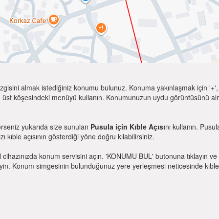
zgisini almak istediğiniz konumu bulunuz. Konuma yakınlaşmak için '+', k
 üst köşesindeki menüyü kullanın. Konumunuzun uydu görüntüsünü almak 
erseniz yukarıda size sunulan
Pusula için Kıble Açısı
nı kullanın. Pusu
zı kıble açısının gösterdiği yöne doğru kılabilirsiniz.
l cihazınızda konum servisini açın. 'KONUMU BUL' butonuna tıklayın ve 
. Konum simgesinin bulunduğunuz yere yerleşmesi neticesinde kıble yönü