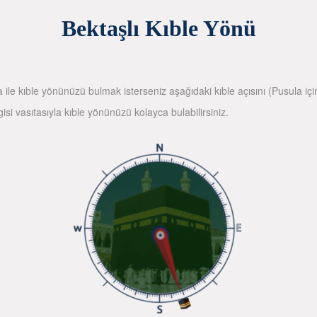
Bektaşlı Kıble Yönü
la ile kıble yönünüzü bulmak isterseniz aşağıdaki kıble açısını (Pusula içi
gisi vasıtasıyla kıble yönünüzü kolayca bulabilirsiniz.