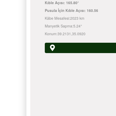
Kıble Açısı:
165.80°
Pusula İçin Kıble Açısı:
160.56
Kâbe Mesafesi:
2023 km
Manyetik Sapma:
5.24°
Konum:
39.2131
,
35.0920