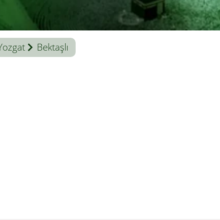
Yozgat
Bektaşlı