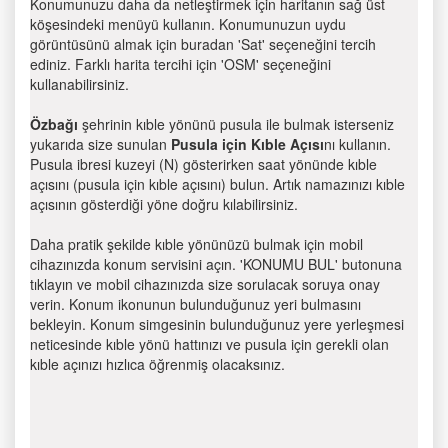
Konumunuzu daha da netleştirmek için haritanın sağ üst
köşesindeki menüyü kullanın. Konumunuzun uydu
görüntüsünü almak için buradan 'Sat' seçeneğini tercih
ediniz. Farklı harita tercihi için 'OSM' seçeneğini
kullanabilirsiniz.
Özbağı
şehrinin kıble yönünü pusula ile bulmak isterseniz
yukarıda size sunulan
Pusula için Kıble Açısı
nı kullanın.
Pusula ibresi kuzeyi (N) gösterirken saat yönünde kıble
açısını (pusula için kıble açısını) bulun. Artık namazınızı kıble
açısının gösterdiği yöne doğru kılabilirsiniz.
Daha pratik şekilde kıble yönünüzü bulmak için mobil
cihazınızda konum servisini açın. 'KONUMU BUL' butonuna
tıklayın ve mobil cihazınızda size sorulacak soruya onay
verin. Konum ikonunun bulunduğunuz yeri bulmasını
bekleyin. Konum simgesinin bulunduğunuz yere yerleşmesi
neticesinde kıble yönü hattınızı ve pusula için gerekli olan
kıble açınızı hızlıca öğrenmiş olacaksınız.