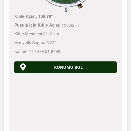
Kıble Açısı:
158.79°
Pusula İçin Kıble Açısı:
153.52
Kâbe Mesafesi:
2312 km
Manyetik Sapma:
5.27°
Konum:
41.1479
,
31.8790
KONUMU BUL