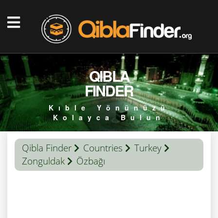
QIBLA
FINDER
Kıble Yönünüzü
Kolayca Bulun
Qibla Finder
Countries
Turkey
Zonguldak
Özbağı