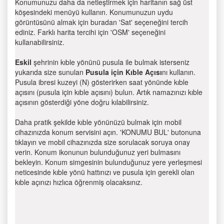
Konumunuzu daha da netleştirmek için haritanın sağ üst
köşesindeki menüyü kullanın. Konumunuzun uydu
görüntüsünü almak için buradan 'Sat' seçeneğini tercih
ediniz. Farklı harita tercihi için 'OSM' seçeneğini
kullanabilirsiniz.
Eskil
şehrinin kıble yönünü pusula ile bulmak isterseniz
yukarıda size sunulan
Pusula için Kıble Açısı
nı kullanın.
Pusula ibresi kuzeyi (N) gösterirken saat yönünde kıble
açısını (pusula için kıble açısını) bulun. Artık namazınızı kıble
açısının gösterdiği yöne doğru kılabilirsiniz.
Daha pratik şekilde kıble yönünüzü bulmak için mobil
cihazınızda konum servisini açın. 'KONUMU BUL' butonuna
tıklayın ve mobil cihazınızda size sorulacak soruya onay
verin. Konum ikonunun bulunduğunuz yeri bulmasını
bekleyin. Konum simgesinin bulunduğunuz yere yerleşmesi
neticesinde kıble yönü hattınızı ve pusula için gerekli olan
kıble açınızı hızlıca öğrenmiş olacaksınız.