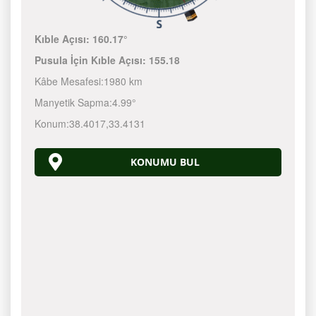
Kıble Açısı:
160.17°
Pusula İçin Kıble Açısı:
155.18
Kâbe Mesafesi:
1980 km
Manyetik Sapma:
4.99°
Konum:
38.4017
,
33.4131
KONUMU BUL