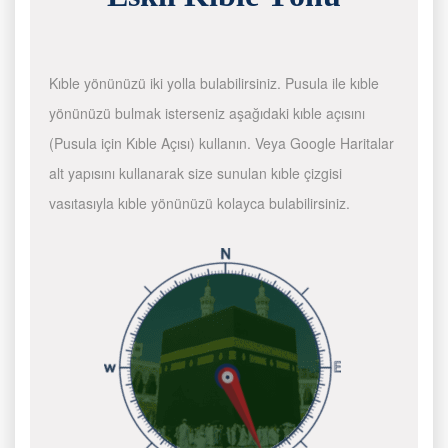
Kıble yönünüzü iki yolla bulabilirsiniz. Pusula ile kıble
yönünüzü bulmak isterseniz aşağıdaki kıble açısını
(Pusula için Kıble Açısı) kullanın. Veya Google Haritalar
alt yapısını kullanarak size sunulan kıble çizgisi
vasıtasıyla kıble yönünüzü kolayca bulabilirsiniz.