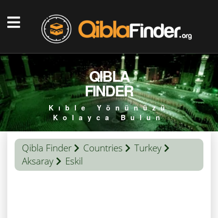
QIBLA
FINDER
Kıble Yönünüzü
Kolayca Bulun
Qibla Finder
Countries
Turkey
Aksaray
Eskil