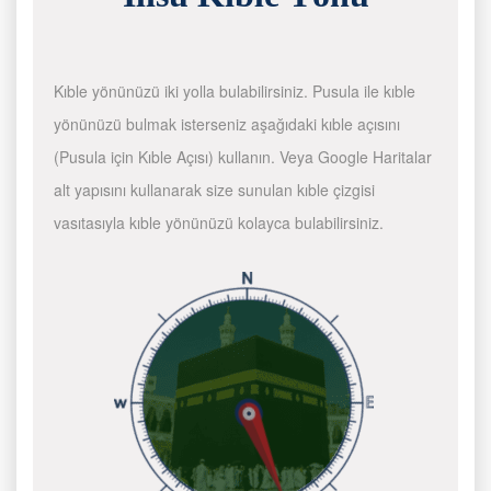
Kıble yönünüzü iki yolla bulabilirsiniz. Pusula ile kıble
yönünüzü bulmak isterseniz aşağıdaki kıble açısını
(Pusula için Kıble Açısı) kullanın. Veya Google Haritalar
alt yapısını kullanarak size sunulan kıble çizgisi
vasıtasıyla kıble yönünüzü kolayca bulabilirsiniz.