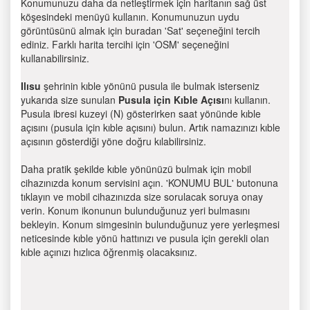
Konumunuzu daha da netleştirmek için haritanın sağ üst
köşesindeki menüyü kullanın. Konumunuzun uydu
görüntüsünü almak için buradan 'Sat' seçeneğini tercih
ediniz. Farklı harita tercihi için 'OSM' seçeneğini
kullanabilirsiniz.
Ilısu
şehrinin kıble yönünü pusula ile bulmak isterseniz
yukarıda size sunulan
Pusula için Kıble Açısı
nı kullanın.
Pusula ibresi kuzeyi (N) gösterirken saat yönünde kıble
açısını (pusula için kıble açısını) bulun. Artık namazınızı kıble
açısının gösterdiği yöne doğru kılabilirsiniz.
Daha pratik şekilde kıble yönünüzü bulmak için mobil
cihazınızda konum servisini açın. 'KONUMU BUL' butonuna
tıklayın ve mobil cihazınızda size sorulacak soruya onay
verin. Konum ikonunun bulunduğunuz yeri bulmasını
bekleyin. Konum simgesinin bulunduğunuz yere yerleşmesi
neticesinde kıble yönü hattınızı ve pusula için gerekli olan
kıble açınızı hızlıca öğrenmiş olacaksınız.