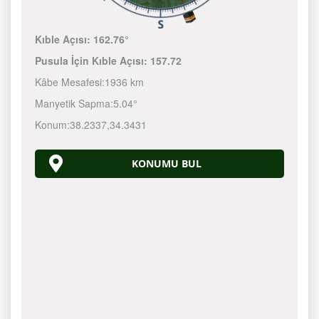
Kıble Açısı:
162.76°
Pusula İçin Kıble Açısı:
157.72
Kâbe Mesafesi:
1936 km
Manyetik Sapma:
5.04°
Konum:
38.2337
,
34.3431
KONUMU BUL