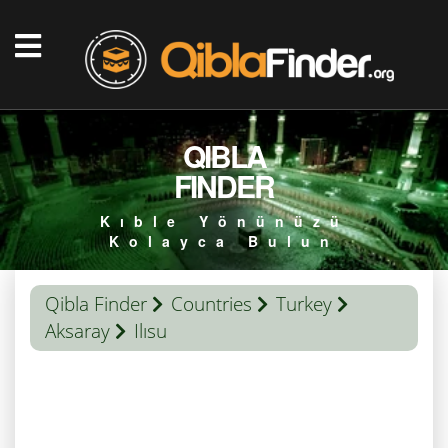
QIBLA
FINDER
Kıble Yönünüzü
Kolayca Bulun
Qibla Finder
Countries
Turkey
Aksaray
Ilısu