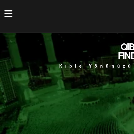
QI
FIN
Kıble Yönünüzü