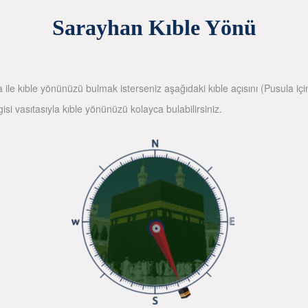
Sarayhan Kıble Yönü
la ile kıble yönünüzü bulmak isterseniz aşağıdaki kıble açısını (Pusula içi
gisi vasıtasıyla kıble yönünüzü kolayca bulabilirsiniz.