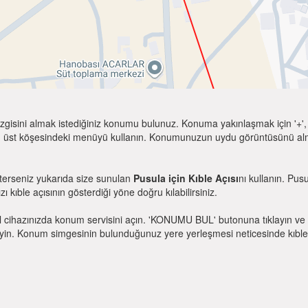
zgisini almak istediğiniz konumu bulunuz. Konuma yakınlaşmak için '+', k
 üst köşesindeki menüyü kullanın. Konumunuzun uydu görüntüsünü almak 
sterseniz yukarıda size sunulan
Pusula için Kıble Açısı
nı kullanın. Pus
zı kıble açısının gösterdiği yöne doğru kılabilirsiniz.
l cihazınızda konum servisini açın. 'KONUMU BUL' butonuna tıklayın ve 
. Konum simgesinin bulunduğunuz yere yerleşmesi neticesinde kıble yönü