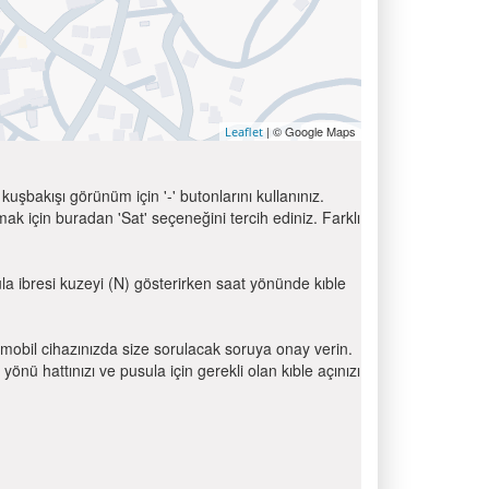
| © Google Maps
Leaflet
uşbakışı görünüm için '-' butonlarını kullanınız.
için buradan 'Sat' seçeneğini tercih ediniz. Farklı
ula ibresi kuzeyi (N) gösterirken saat yönünde kıble
mobil cihazınızda size sorulacak soruya onay verin.
 hattınızı ve pusula için gerekli olan kıble açınızı