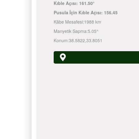
Kıble Açısı:
161.50°
Pusula İçin Kıble Açısı:
156.45
Kâbe Mesafesi:
1988 km
Manyetik Sapma:
5.05°
Konum:
38.5822
,
33.8051