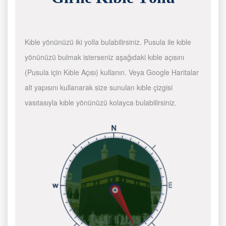
Kıble yönünüzü iki yolla bulabilirsiniz. Pusula ile kıble
yönünüzü bulmak isterseniz aşağıdaki kıble açısını
(Pusula için Kıble Açısı) kullanın. Veya Google Haritalar
alt yapısını kullanarak size sunulan kıble çizgisi
vasıtasıyla kıble yönünüzü kolayca bulabilirsiniz.