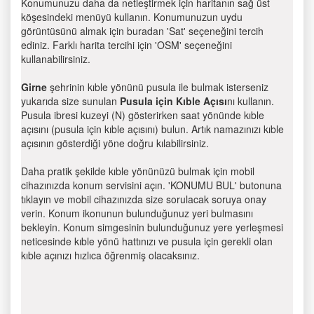
Konumunuzu daha da netleştirmek için haritanın sağ üst
köşesindeki menüyü kullanın. Konumunuzun uydu
görüntüsünü almak için buradan 'Sat' seçeneğini tercih
ediniz. Farklı harita tercihi için 'OSM' seçeneğini
kullanabilirsiniz.
Girne
şehrinin kıble yönünü pusula ile bulmak isterseniz
yukarıda size sunulan
Pusula için Kıble Açısı
nı kullanın.
Pusula ibresi kuzeyi (N) gösterirken saat yönünde kıble
açısını (pusula için kıble açısını) bulun. Artık namazınızı kıble
açısının gösterdiği yöne doğru kılabilirsiniz.
Daha pratik şekilde kıble yönünüzü bulmak için mobil
cihazınızda konum servisini açın. 'KONUMU BUL' butonuna
tıklayın ve mobil cihazınızda size sorulacak soruya onay
verin. Konum ikonunun bulunduğunuz yeri bulmasını
bekleyin. Konum simgesinin bulunduğunuz yere yerleşmesi
neticesinde kıble yönü hattınızı ve pusula için gerekli olan
kıble açınızı hızlıca öğrenmiş olacaksınız.