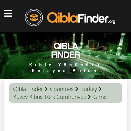
QIBLA
FINDER
Kıble Yönünüzü
Kolayca Bulun
Qibla Finder
Countries
Turkey
Kuzey Kıbrıs Türk Cumhuriyeti
Girne