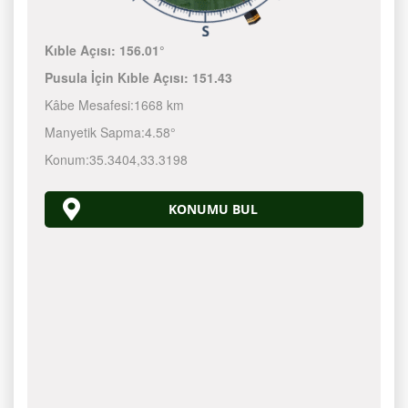
Kıble Açısı:
156.01°
Pusula İçin Kıble Açısı:
151.43
Kâbe Mesafesi:
1668 km
Manyetik Sapma:
4.58°
Konum:
35.3404
,
33.3198
KONUMU BUL