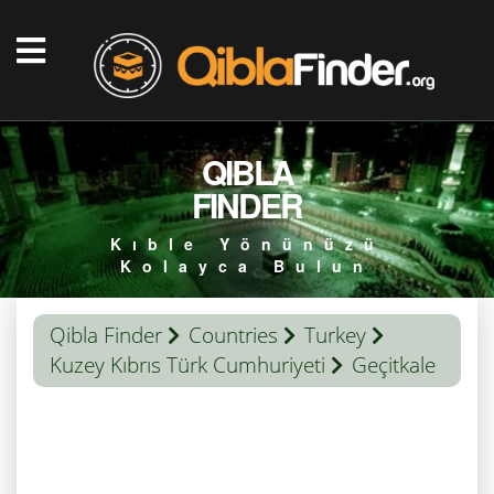
QIBLA
FINDER
Kıble Yönünüzü
Kolayca Bulun
Qibla Finder
Countries
Turkey
Kuzey Kıbrıs Türk Cumhuriyeti
Geçitkale