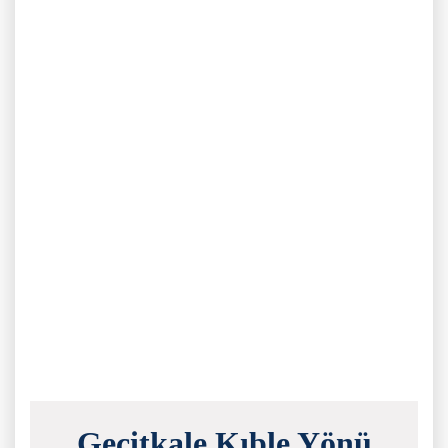
Geçitkale Kıble Yönü