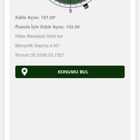
Kıble Açısı:
157.29°
Pusula İçin Kıble Açısı:
152.69
Kâbe Mesafesi:
1645 km
Manyetik Sapma:
4.60°
Konum:
35.2599
,
33.7321
KONUMU BUL