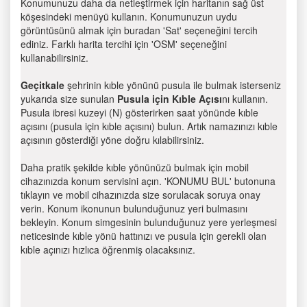
Konumunuzu daha da netleştirmek için haritanın sağ üst
köşesindeki menüyü kullanın. Konumunuzun uydu
görüntüsünü almak için buradan 'Sat' seçeneğini tercih
ediniz. Farklı harita tercihi için 'OSM' seçeneğini
kullanabilirsiniz.
Geçitkale
şehrinin kıble yönünü pusula ile bulmak isterseniz
yukarıda size sunulan
Pusula için Kıble Açısı
nı kullanın.
Pusula ibresi kuzeyi (N) gösterirken saat yönünde kıble
açısını (pusula için kıble açısını) bulun. Artık namazınızı kıble
açısının gösterdiği yöne doğru kılabilirsiniz.
Daha pratik şekilde kıble yönünüzü bulmak için mobil
cihazınızda konum servisini açın. 'KONUMU BUL' butonuna
tıklayın ve mobil cihazınızda size sorulacak soruya onay
verin. Konum ikonunun bulunduğunuz yeri bulmasını
bekleyin. Konum simgesinin bulunduğunuz yere yerleşmesi
neticesinde kıble yönü hattınızı ve pusula için gerekli olan
kıble açınızı hızlıca öğrenmiş olacaksınız.