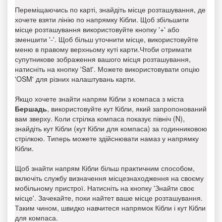
Переміщаючись по карті, знайдіть місце розташування, де
хочете взяти лінію по напрямку Кібли. Щоб збільшити
місце розташування використовуйте кнопку '+' або
зменшити '-'. Щоб більш уточнити місце, використовуйте
меню в правому верхньому куті карти.Чтоби отримати
супутникове зображення вашого місця розташування,
натисніть на кнопку 'Sat'. Можете використовувати опцію
'OSM' для різних налаштувань карти.
Якщо хочете знайти напрям Кібли з компаса з міста
Бершадь
, використовуйте кут Кібли, який запропонований
вам зверху. Коли стрілка компаса показує північ (N),
знайдіть кут Кібли (кут Кібли для компаса) за годинниковою
стрілкою. Типерь можете здійснювати намаз у напрямку
Кібли.
Щоб знайти напрям Кібли більш практичним способом,
включіть службу визначення місцезнаходження на своєму
мобільному пристрої. Натисніть на кнопку 'Знайти своє
місце'. Зачекайте, поки найтет ваше місце розташування.
Таким чином, швидко навчитеся напрямок Кібли і кут Кібли
для компаса.