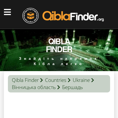
QIBLA
FINDER
Знайдіть напрямок
Кібла легко
Qibla Finder
Countries
Ukraine
Вінницька область
Бершадь