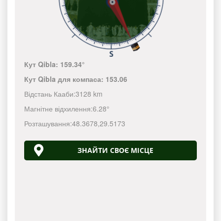
Кут Qibla:
159.34°
Кут Qibla для компаса:
153.06
Відстань Кааби:
3128 km
Магнітне відхилення:
6.28°
Розташування:
48.3678
,
29.5173
ЗНАЙТИ СВОЄ МІСЦЕ