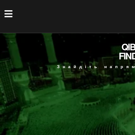
QI
FIN
Знайдіть напря