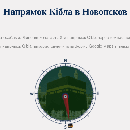
Напрямок Кібла в Новопсков
пособами. Якщо ви хочете знайти напрямок Qibla через компас, вико
и напрямок Qibla, використовуючи платформу Google Maps з лінією 