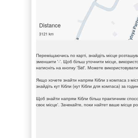
Distance
3121 km
Переміщаючись по карті, знайдіть місце розташув
зменшити '-'. Щоб більш уточнити місце, викорис
натисніть на кнопку 'Sat'. Можете використовуват
Якщо хочете знайти напрям Кібли з компаса з міс
знайдіть кут Кібли (кут Кібли для компаса) за го
Щоб знайти напрям Кібли більш практичним спосо
своє місце'. Зачекайте, поки найтет ваше місце р