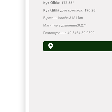
Кут Qibla:
178.55°
Кут Qibla для компаса:
170.28
Відстань Кааби:
3121 km
Магнітне відхилення:
8.27°
Розташування:
49.5464
,
39.0899