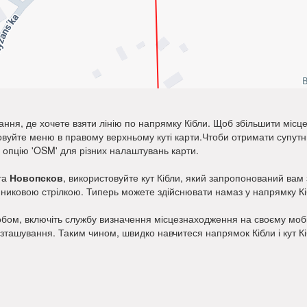
ання, де хочете взяти лінію по напрямку Кібли. Щоб збільшити місц
товуйте меню в правому верхньому куті карти.Чтоби отримати супу
и опцію 'OSM' для різних налаштувань карти.
та
Новопсков
, використовуйте кут Кібли, який запропонований вам з
динниковою стрілкою. Типерь можете здійснювати намаз у напрямку Кі
бом, включіть службу визначення місцезнаходження на своєму мобіл
озташування. Таким чином, швидко навчитеся напрямок Кібли і кут К