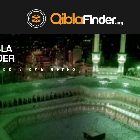
BLA
DER
мок Кібла легко