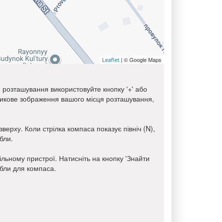
| © Google Maps
Leaflet
е розташування використовуйте кнопку '+' або
тникове зображення вашого місця розташування,
верху. Коли стрілка компаса показує північ (N),
бли.
ьному пристрої. Натисніть на кнопку 'Знайти
ібли для компаса.