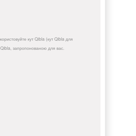
ристовуйте кут Qibla (кут Qibla для
Qibla, запропонованою для вас.