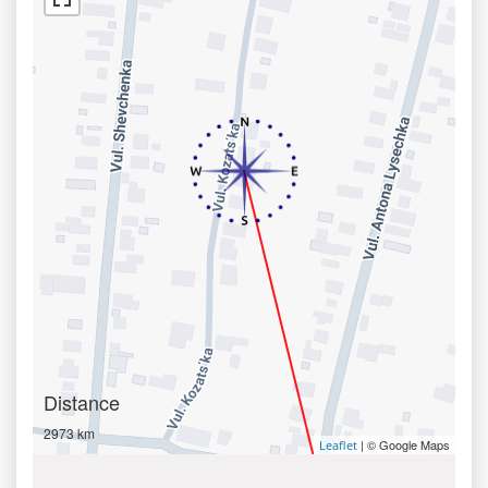
Distance
2973 km
| © Google Maps
Leaflet