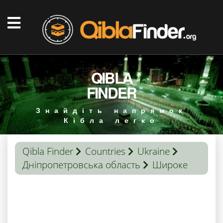
QIBLA
FINDER
Знайдіть напрямок
Кібла легко
Qibla Finder
Countries
Ukraine
Дніпропетровська область
Широке