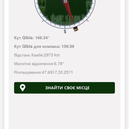
Кут Qibla:
166.34°
Кут Qibla для компаса:
159.56
Відстань Кааби:
2973 km
Магнітне відхилення:
6.78°
Розташування:
47.6917
,
33.2571
ЗНАЙТИ СВОЄ МІСЦЕ