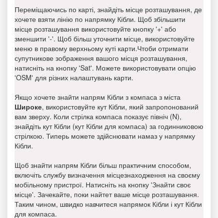
Переміщаючись по карті, знайдіть місце розташування, де
хочете взяти лінію по напрямку Кібли. Щоб збільшити
місце розташування використовуйте кнопку '+' або
зменшити '-'. Щоб більш уточнити місце, використовуйте
меню в правому верхньому куті карти.Чтоби отримати
супутникове зображення вашого місця розташування,
натисніть на кнопку 'Sat'. Можете використовувати опцію
'OSM' для різних налаштувань карти.
Якщо хочете знайти напрям Кібли з компаса з міста
Широке
, використовуйте кут Кібли, який запропонований
вам зверху. Коли стрілка компаса показує північ (N),
знайдіть кут Кібли (кут Кібли для компаса) за годинниковою
стрілкою. Типерь можете здійснювати намаз у напрямку
Кібли.
Щоб знайти напрям Кібли більш практичним способом,
включіть службу визначення місцезнаходження на своєму
мобільному пристрої. Натисніть на кнопку 'Знайти своє
місце'. Зачекайте, поки найтет ваше місце розташування.
Таким чином, швидко навчитеся напрямок Кібли і кут Кібли
для компаса.