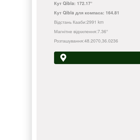
Кут Qibla:
172.17°
Кут Qibla для компаса:
164.81
Відстань Кааби:
2991 km
Магнітне відхилення:
7.36°
Розташування:
48.2070
,
36.0236