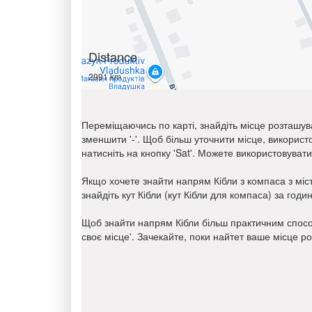
Distance
2991 km
Переміщаючись по карті, знайдіть місце розташув
зменшити '-'. Щоб більш уточнити місце, викорис
натисніть на кнопку 'Sat'. Можете використовуват
Якщо хочете знайти напрям Кібли з компаса з міс
знайдіть кут Кібли (кут Кібли для компаса) за го
Щоб знайти напрям Кібли більш практичним спосо
своє місце'. Зачекайте, поки найтет ваше місце р