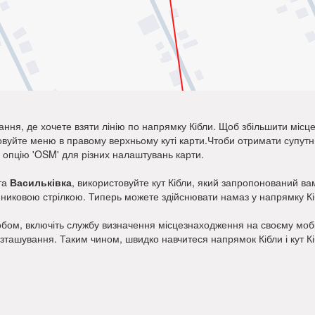
ання, де хочете взяти лінію по напрямку Кібли. Щоб збільшити місц
товуйте меню в правому верхньому куті карти.Чтоби отримати супу
и опцію 'OSM' для різних налаштувань карти.
та
Васильківка
, використовуйте кут Кібли, який запропонований вам
динниковою стрілкою. Типерь можете здійснювати намаз у напрямку Кі
бом, включіть службу визначення місцезнаходження на своєму мобіл
озташування. Таким чином, швидко навчитеся напрямок Кібли і кут К