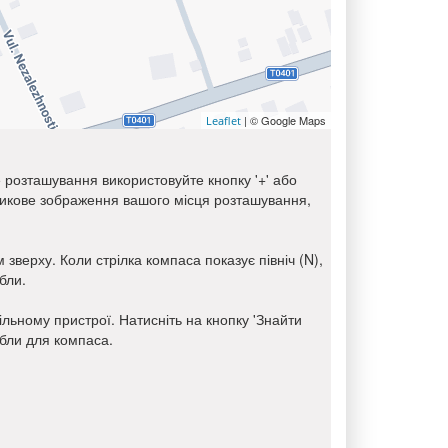
| © Google Maps
Leaflet
е розташування використовуйте кнопку '+' або
тникове зображення вашого місця розташування,
 зверху. Коли стрілка компаса показує північ (N),
бли.
ьному пристрої. Натисніть на кнопку 'Знайти
ібли для компаса.