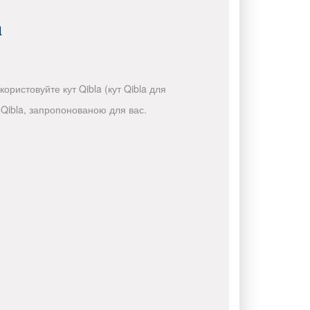
а
ристовуйте кут Qibla (кут Qibla для
Qibla, запропонованою для вас.