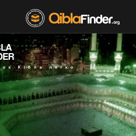
BLA
DER
мок Кібла легко