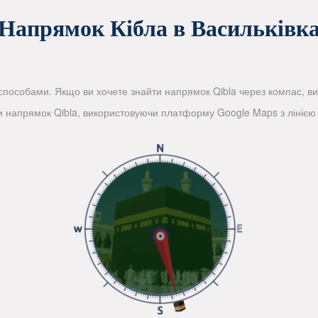
Напрямок Кібла в Васильківк
пособами. Якщо ви хочете знайти напрямок Qibla через компас, вико
и напрямок Qibla, використовуючи платформу Google Maps з лінією 