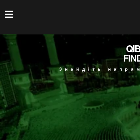
QI
FIN
Знайдіть напря