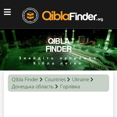
QIBLA
FINDER
Знайдіть напрямок
Кібла легко
Qibla Finder
Countries
Ukraine
Донецька область
Горлівка