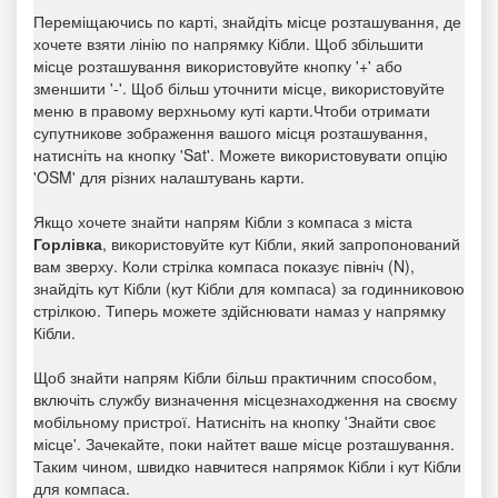
Переміщаючись по карті, знайдіть місце розташування, де
хочете взяти лінію по напрямку Кібли. Щоб збільшити
місце розташування використовуйте кнопку '+' або
зменшити '-'. Щоб більш уточнити місце, використовуйте
меню в правому верхньому куті карти.Чтоби отримати
супутникове зображення вашого місця розташування,
натисніть на кнопку 'Sat'. Можете використовувати опцію
'OSM' для різних налаштувань карти.
Якщо хочете знайти напрям Кібли з компаса з міста
Горлівка
, використовуйте кут Кібли, який запропонований
вам зверху. Коли стрілка компаса показує північ (N),
знайдіть кут Кібли (кут Кібли для компаса) за годинниковою
стрілкою. Типерь можете здійснювати намаз у напрямку
Кібли.
Щоб знайти напрям Кібли більш практичним способом,
включіть службу визначення місцезнаходження на своєму
мобільному пристрої. Натисніть на кнопку 'Знайти своє
місце'. Зачекайте, поки найтет ваше місце розташування.
Таким чином, швидко навчитеся напрямок Кібли і кут Кібли
для компаса.