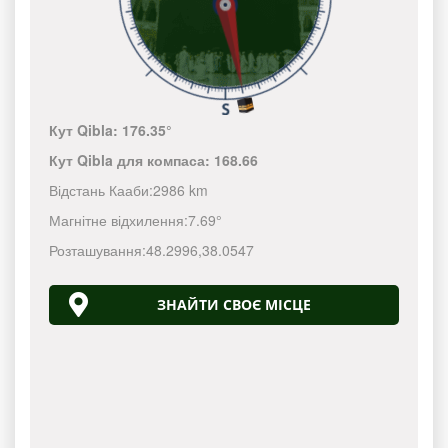
Кут Qibla:
176.35°
Кут Qibla для компаса:
168.66
Відстань Кааби:
2986 km
Магнітне відхилення:
7.69°
Розташування:
48.2996
,
38.0547
ЗНАЙТИ СВОЄ МІСЦЕ