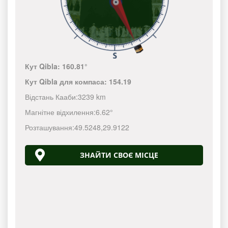
Кут Qibla:
160.81°
Кут Qibla для компаса:
154.19
Відстань Кааби:
3239 km
Магнітне відхилення:
6.62°
Розташування:
49.5248
,
29.9122
ЗНАЙТИ СВОЄ МІСЦЕ