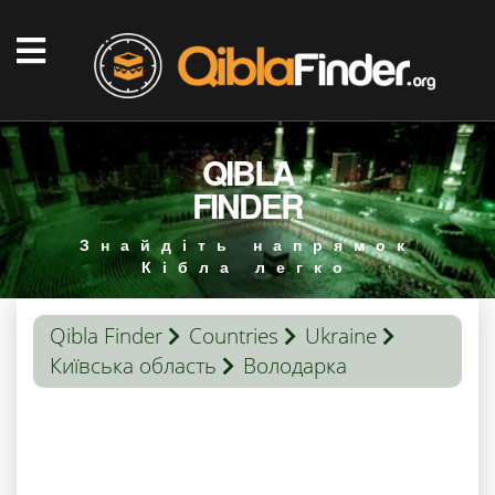
QIBLA
FINDER
Знайдіть напрямок
Кібла легко
Qibla Finder
Countries
Ukraine
Київська область
Володарка