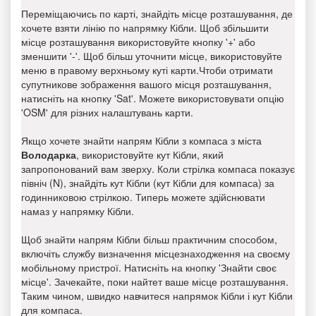
Переміщаючись по карті, знайдіть місце розташування, де
хочете взяти лінію по напрямку Кібли. Щоб збільшити
місце розташування використовуйте кнопку '+' або
зменшити '-'. Щоб більш уточнити місце, використовуйте
меню в правому верхньому куті карти.Чтоби отримати
супутникове зображення вашого місця розташування,
натисніть на кнопку 'Sat'. Можете використовувати опцію
'OSM' для різних налаштувань карти.
Якщо хочете знайти напрям Кібли з компаса з міста
Володарка
, використовуйте кут Кібли, який
запропонований вам зверху. Коли стрілка компаса показує
північ (N), знайдіть кут Кібли (кут Кібли для компаса) за
годинниковою стрілкою. Типерь можете здійснювати
намаз у напрямку Кібли.
Щоб знайти напрям Кібли більш практичним способом,
включіть службу визначення місцезнаходження на своєму
мобільному пристрої. Натисніть на кнопку 'Знайти своє
місце'. Зачекайте, поки найтет ваше місце розташування.
Таким чином, швидко навчитеся напрямок Кібли і кут Кібли
для компаса.