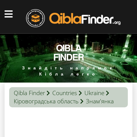
QIBLA
FINDER
Знайдіть напрямок
Кібла легко
Qibla Finder
Countries
Ukraine
Кіровоградська область
Знам'янка