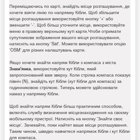
Переміщаючись по карті, знайдіть місце розташування, де
хочете взяти лінію по напрямку Кібли. Щоб збільшити
місце розташування використовуйте кнопку '+' або
зменшити '-'. Щоб більш уточнити місце, використовуйте
меню в правому верхньому куті карти.Чтоби отримати
супутникове зображення вашого місця розташування,
натисніть на кнопку 'Sat'. Можете використовувати опцію
'OSM' для різних налаштувань карти.
Якщо хочете знайти напрям Кібли з компаса з міста
Знам'янка
, використовуйте кут Кібли, який
запропонований вам зверху. Коли стрілка компаса показує
північ (N), знайдіть кут Кібли (кут Кібли для компаса) за
годинниковою стрілкою. Типерь можете здійснювати
намаз у напрямку Кібли.
Щоб знайти напрям Кібли більш практичним способом,
включіть службу визначення місцезнаходження на своєму
мобільному пристрої. Натисніть на кнопку 'Знайти своє
місце'. Зачекайте, поки найтет ваше місце розташування.
Таким чином, швидко навчитеся напрямок Кібли і кут Кібли
для компаса.