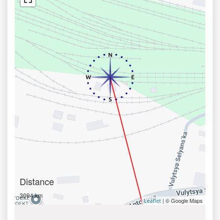
Distance
3094 km
| © Google Maps
Leaflet