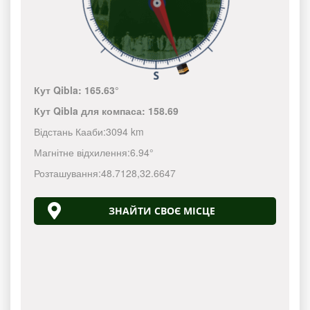
Кут Qibla:
165.63°
Кут Qibla для компаса:
158.69
Відстань Кааби:
3094 km
Магнітне відхилення:
6.94°
Розташування:
48.7128
,
32.6647
ЗНАЙТИ СВОЄ МІСЦЕ